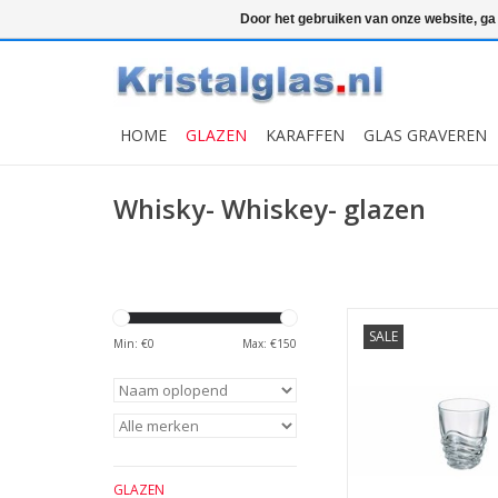
Top klasse
Snelle levering
Graveren
Door het gebruiken van onze website, ga
HOME
GLAZEN
KARAFFEN
GLAS GRAVEREN
Whisky- Whiskey- glazen
6 kristallen glazen w
SALE
Wave 280ml
Min: €
0
Max: €
150
MEER INFO
GLAZEN