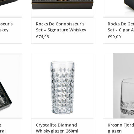
seur’s
Rocks De Connoisseur’s
Rocks De Ge
skey
Set – Signature Whiskey
Set - Cigar 
Glass Edition
€74,98
€99,00
glazen van
6 kristallen whiskyglazen 260ml.
6 handgemaakt
rivilege
met een inh
MEER INFO
 elegante
MEER
en premium
s cadeau.
e
Crystalite Diamand
Krosno Fjord
ral
Whiskyglazen 260ml
glazen