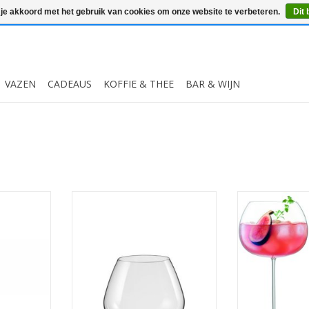
 je akkoord met het gebruik van cookies om onze website te verbeteren.
Dit 
VAZEN
CADEAUS
KOFFIE & THEE
BAR & WIJN
hiskyglazen
2 grote kristallen Cognac, wijn
Bar Culture Bal
.
en/of waterglazen 580 ml
Set van
MEER INFO
MEER