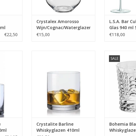
Crystalex Amorosso
L.S.A. Bar C
0ml
Wijn/Cognac/Waterglazen
Glas 940 ml 
580ml
Stuks
€22,50
€15,00
€118,00
zen Barline
6 kristallen whiskyglazen 410ml
6 Bohemia
SALE
whiskyglazen
MEER INFO
Gemaakt van B
MEER
e
Crystalite Barline
Bohemia Bl
0ml
Whiskyglazen 410ml
Whiskyglaze