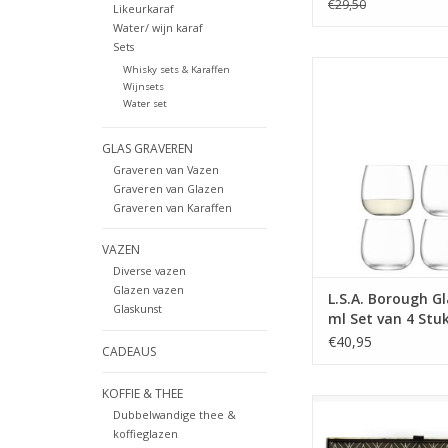
€29,50
Likeurkaraf
Water/ wijn karaf
Sets
Borough Glas 370 ml
Whisky sets & Karaffen
Stuks
Wijnsets
Water set
MEER INFO
GLAS GRAVEREN
Graveren van Vazen
Graveren van Glazen
Graveren van Karaffen
VAZEN
Diverse vazen
Glazen vazen
L.S.A. Borough Gl
Glaskunst
ml Set van 4 Stu
€40,95
CADEAUS
KOFFIE & THEE
Luxe Connoisseur’
Dubbelwandige thee &
geschenkset met Palm
koffieglazen
glazen en gran