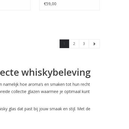
Assorti
€59,00
1
2
3
fecte whiskybeleving
en namelijk hoe aroma’s en smaken tot hun recht
ebreide collectie glazen waarmee je optimaal kunt
isky glas dat past bij jouw smaak en stijl. Met de