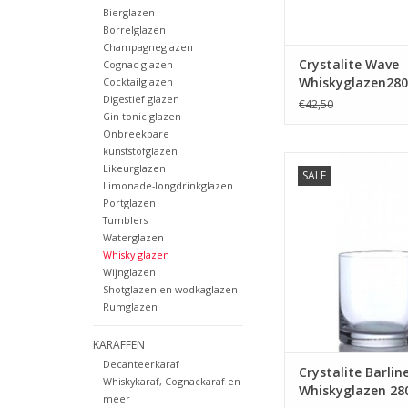
Bierglazen
Borrelglazen
Champagneglazen
Crystalite Wave
Cognac glazen
Whiskyglazen28
Cocktailglazen
Digestief glazen
€42,50
Gin tonic glazen
Onbreekbare
kunststofglazen
6 kristallen whiskygla
Likeurglazen
SALE
280ml
Limonade-longdrinkglazen
Portglazen
MEER INFO
Tumblers
Waterglazen
Whisky glazen
Wijnglazen
Shotglazen en wodkaglazen
Rumglazen
KARAFFEN
Decanteerkaraf
Crystalite Barlin
Whiskykaraf, Cognackaraf en
Whiskyglazen 28
meer