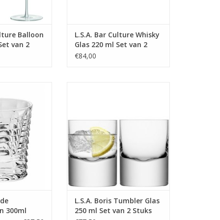
ulture Balloon
L.S.A. Bar Culture Whisky
Set van 2
Glas 220 ml Set van 2
Stuks
€84,00
 kristallen
Boris Tumbler Glas 250 ml Set
 Blade 300ml.
van 2 Stuks
ohemia kristal
MEER INFO
 INFO
ade
L.S.A. Boris Tumbler Glas
n 300ml
250 ml Set van 2 Stuks