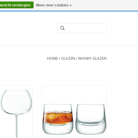
0 Artikelen - €0,00
Mijn account / Registreren
bericht verbergen
Meer over cookies »
HOME
/
GLAZEN
/
WHISKY GLAZEN
loon Glas 940 ml
Bar Culture Whisky Glas 220 ml
 2 Stuks
Set van 2 Stuks
 INFO
MEER INFO