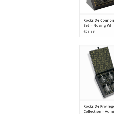
Rocks De Connois
Set – Nosing Whi
Glas Editie
€69,99
Luxe Admiral whisky
kristalglas uit de P
Collectie. Set van 4
glazen voor whisky 
spirits. Perfect al
MEER INFO
Rocks De Privileg
Collection - Admi