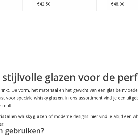
€42,50
€48,00
stijlvolle glazen voor de per
drinkt. De vorm, het materiaal en het gewicht van een glas beïnvloed
st voor speciale
whiskyglazen
. In ons assortiment vind je een uitg
e malt.
ristallen whiskyglazen
of moderne designs: hier vind je altijd een wh
er.
n gebruiken?