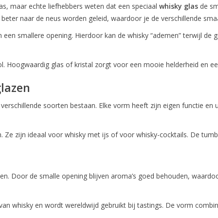
las, maar echte liefhebbers weten dat een speciaal
whisky glas
de sm
n beter naar de neus worden geleid, waardoor je de verschillende sma
een smallere opening. Hierdoor kan de whisky “ademen” terwijl de ge
. Hoogwaardig glas of kristal zorgt voor een mooie helderheid en een l
glazen
 verschillende soorten bestaan. Elke vorm heeft zijn eigen functie en ui
. Ze zijn ideaal voor whisky met ijs of voor whisky-cocktails. De tumb
jen. Door de smalle opening blijven aroma’s goed behouden, waardoor
n van whisky en wordt wereldwijd gebruikt bij tastings. De vorm comb