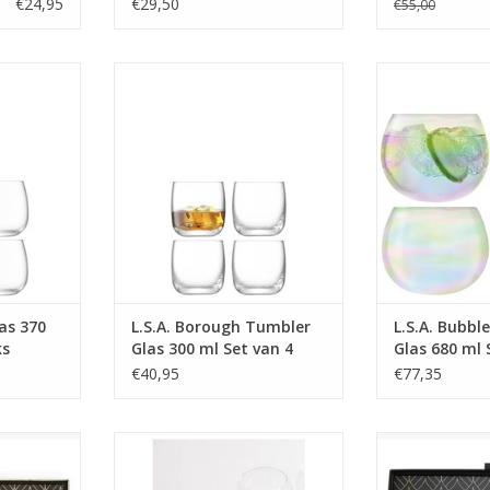
€24,95
€29,50
€55,00
 Set van 4
Borough Tumbler Glas 300 ml Set
Bubble Balloon
van 4 Stuks
van 4
MEER INFO
MEER
as 370
L.S.A. Borough Tumbler
L.S.A. Bubbl
ks
Glas 300 ml Set van 4
Glas 680 ml 
Stuks
Stuks
€40,95
€77,35
s whisky
Culbuto Kristallen Waterglazen –
Luxe Connois
 kristallen
Set van 6 (390 ml)
geschenkset met
ieten
glazen en