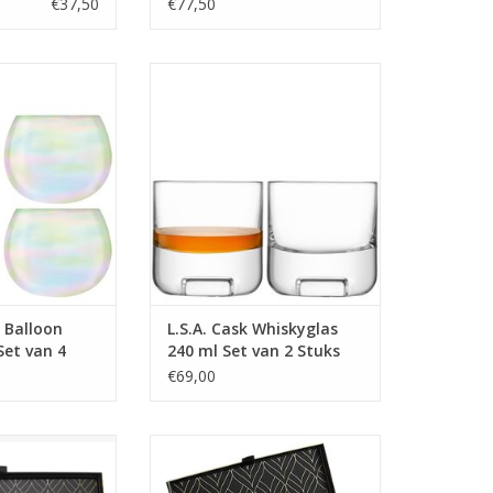
€37,50
€77,50
 Glas 680 ml Set
Cask Whiskyglas 240 ml Set van 2
 Stuks
Stuks
 INFO
MEER INFO
e Balloon
L.S.A. Cask Whiskyglas
Set van 4
240 ml Set van 2 Stuks
€69,00
seur’s whisky
Luxe Connoisseur’s whisky
 Palm kristallen
geschenkset met Reserve Eco
 granieten
Crystal glas en ROCKS