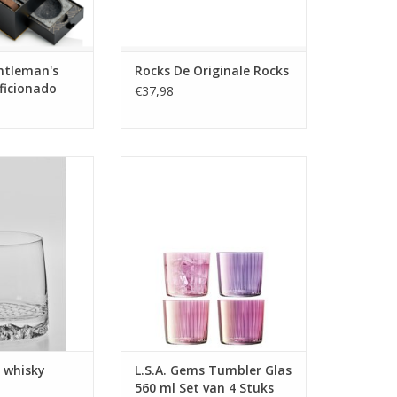
ntleman's
Rocks De Originale Rocks
Aficionado
€37,98
e whisky glazen
Gems Tumbler Glas 560 ml Set
oud van 300ml
van 4 Stuks Assorti
 INFO
MEER INFO
 whisky
L.S.A. Gems Tumbler Glas
560 ml Set van 4 Stuks