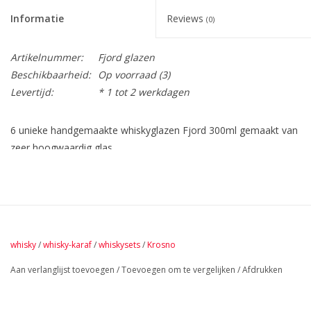
Informatie
Reviews
(0)
Artikelnummer:
Fjord glazen
Beschikbaarheid:
Op voorraad
(3)
Levertijd:
* 1 tot 2 werkdagen
6 unieke handgemaakte whiskyglazen Fjord 300ml gemaakt van
zeer hoogwaardig glas.
De bodem van dit glas is zeer mooi bewerkt, waardoor je een
unieke uitstraling krijgt.
Deze glazen worden geleverd in een photobox. Dit is een
schitterend cadeau om te ontvangen maar ook om te geven.
whisky
/
whisky-karaf
/
whiskysets
/
Krosno
Ook als set te verkrijgen met bijpassende Fjord karaf.
Aan verlanglijst toevoegen
/
Toevoegen om te vergelijken
/
Afdrukken
Tegen meerprijs kunnen wij logo,s of tekst op karaf en glazen