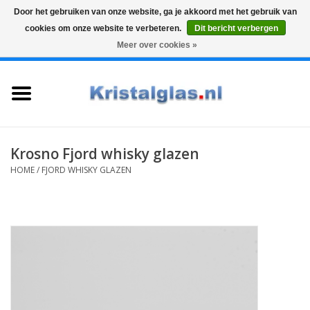
Door het gebruiken van onze website, ga je akkoord met het gebruik van
cookies om onze website te verbeteren.
Dit bericht verbergen
Top klasse
Snelle levering
Graveren
Meer over cookies »
0 Artikelen - €0,00
Home
Glazen
Karaffen
Krosno Fjord whisky glazen
HOME
/
FJORD WHISKY GLAZEN
Glas graveren
Vazen
Cadeaus
Koffie & Thee