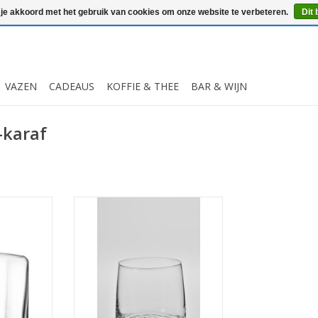
 je akkoord met het gebruik van cookies om onze website te verbeteren.
Dit 
VAZEN
CADEAUS
KOFFIE & THEE
BAR & WIJN
-karaf
hisky karaf
6 handgemaakte whisky glazen
ante vorm.
met een inhoud van 300ml
s, stabiel,
MEER INFO
nd en
stendig.