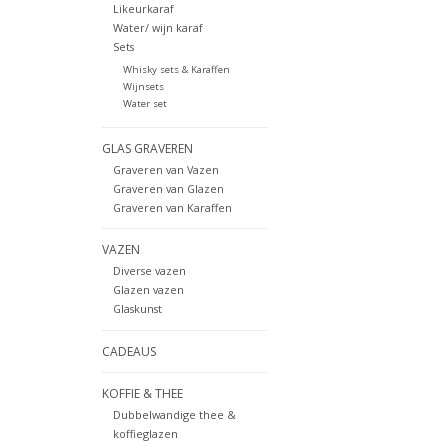
Likeurkaraf
Water/ wijn karaf
Sets
Whisky sets & Karaffen
Wijnsets
Water set
GLAS GRAVEREN
Graveren van Vazen
Graveren van Glazen
Graveren van Karaffen
VAZEN
Diverse vazen
Glazen vazen
Glaskunst
CADEAUS
KOFFIE & THEE
Dubbelwandige thee &
koffieglazen