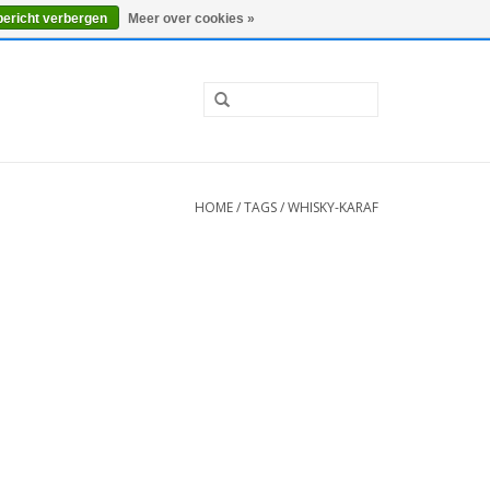
0 Artikelen - €0,00
Mijn account / Registreren
bericht verbergen
Meer over cookies »
HOME
/
TAGS
/
WHISKY-KARAF