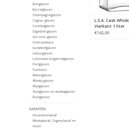
Bierglazen
Borrelglazen
Champagneglazen
L.S.A. Cask Whis
Cognac glazen
Vierkant 1 liter
Cocktailglazen
Digestief glazen
€142,00
Gin tonic glazen
Onbreekbare
kunststofglazen
Likeurglazen
Limonade-longdrinkglazen
Portglazen
Tumblers
Waterglazen
Whisky glazen
Wijnglazen
Shotglazen en wodkaglazen
Rumglazen
KARAFFEN
Decanteerkaraf
Whiskykaraf, Cognackaraf en
meer