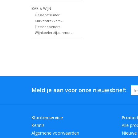
BAR & WIJN
Flessenafsluiter
Kurkentrekkers -
Flessenopeners
Wijnkoelers/ijsemmers
Meld je aan voor onze nieuwsbrief:
Klantenservice
Produc
Kennis
Alle pro
Algemene voorwaarden
Nieuwe 