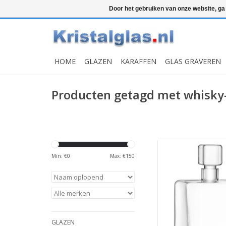
Top klasse
Snelle levering
Graveren
Door het gebruiken van onze website, ga
HOME
GLAZEN
KARAFFEN
GLAS GRAVEREN
Producten getagd met whisky
Elegante L.S.A. Cask w
van 1 liter in vierk
Min: €
0
Max: €
150
Hoogwaardig kristalgla
brede schenkra
vaatwasmachinebe
MEER INFO
GLAZEN