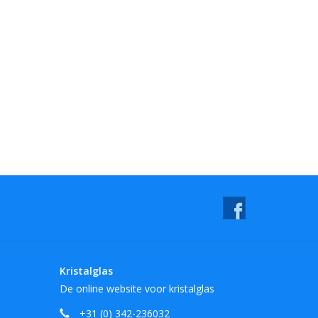
Kristalglas
De online website voor kristalglas
+31 (0) 342-236032