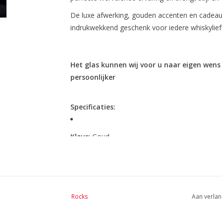
De luxe afwerking, gouden accenten en cadeau
indrukwekkend geschenk voor iedere whiskylief
Het glas kunnen wij voor u naar eigen wens
persoonlijker
Specificaties:
Kleur:
Goud
Materialen:
Kristalglas, Steen
Gebruik:
Whisky & premium spirits
Rocks
Aan verlan