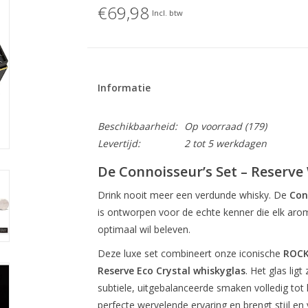
€69,98
Incl. btw
Informatie
Beschikbaarheid:
Op voorraad
(179)
Levertijd:
2 tot 5 werkdagen
De Connoisseur’s Set – Reserve
Drink nooit meer een verdunde whisky. De
Con
is ontworpen voor de echte kenner die elk aro
optimaal wil beleven.
Deze luxe set combineert onze iconische
ROCK
Reserve Eco Crystal whiskyglas
. Het glas lig
subtiele, uitgebalanceerde smaken volledig tot
perfecte wervelende ervaring en brengt stijl e