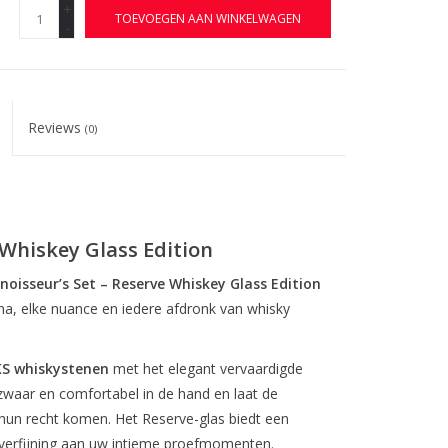
+
TOEVOEGEN AAN WINKELWAGEN
-
Reviews
(0)
 Whiskey Glass Edition
noisseur’s Set – Reserve Whiskey Glass Edition
ma, elke nuance en iedere afdronk van whisky
S whiskystenen
met het elegant vervaardigde
t zwaar en comfortabel in de hand en laat de
 hun recht komen. Het Reserve-glas biedt een
n verfijning aan uw intieme proefmomenten.