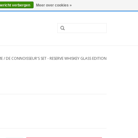
0 Artikelen - €0,00
Mijn account / Registreren
bericht verbergen
Meer over cookies »
ME
/
DE CONNOISSEUR'S SET - RESERVE WHISKEY GLASS EDITION