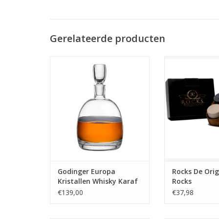
Gerelateerde producten
Europa Kristallen Whisky Karaf
Snelkoelende, ni
granieten whiskys
MEER INFO
6). Uniek design
whisky, cognac 
Ideaal als cadeau
gebru
MEER I
Godinger Europa
Rocks De Orig
Kristallen Whisky Karaf
Rocks
€139,00
€37,98