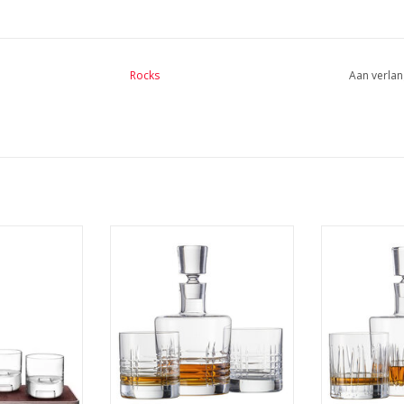
Chilling Stones (graniet)
Inhoud karaf:
650 ml
Rocks
Aan verlan
Inhoud glazen:
250 ml
Afmetingen set:
40 × 40 × 12 cm
Materialen:
Kristalglas, glas, graniet, steen
ky Connoisseur
De Whisky karaf met 2 glazen uit
Schott Zwi
 dienblad van
de Basic Bar Classic collectie
whisky 
 whiskyglas en
van Schott Zwiesel en Charles
MEE
karaf. Perfect
Schumann heeft een traditioneel
veren en als
diamantvormig geslepen
u.
uiterlijk en zijn stevig en zeer
stabiel. De glazen hebben een
NFO
optimaal drinkcomfort. De
legend