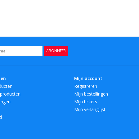
ABONNEER
ten
Mijn account
ducten
Registreren
producten
Mijn bestellingen
ingen
Mijn tickets
Mijn verlanglijst
d