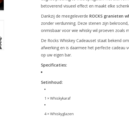
betoverend visueel effect en maakt elke schen
Dankzij de meegeleverde
ROCKS granieten w
zonder verdunning. Deze stenen zijn bekroond, g
onmisbaar voor wie whisky wil proeven zoals me
De Rocks Whiskey Cadeauset staat bekend om z
afwerking en is daarmee het perfecte cadeau vo
op uw eigen bar.
Specificaties:
Setinhoud:
1 × Whiskykaraf
4 × Whiskyglazen