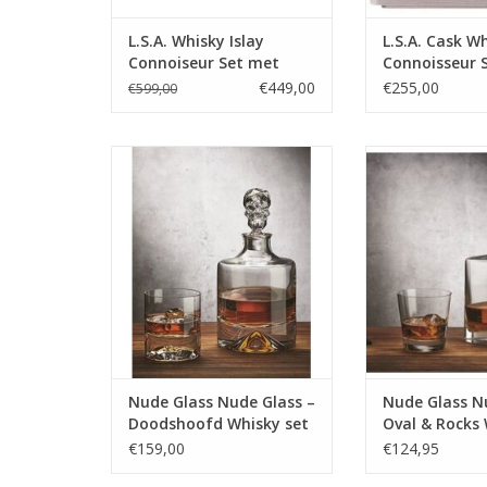
L.S.A. Whisky Islay
L.S.A. Cask W
Connoiseur Set met
Connoisseur 
Dienblad Set van 6
Dienblad Set 
€449,00
€255,00
€599,00
Stuks
Stuks
Nude Glass – Doodshoofd
Nude Glass –O
Whisky set Shadow – Karaf 1,25
Whisky cadeau set
L + 2 Glazen
2 Gla
MEER INFO
MEER I
Nude Glass Nude Glass –
Nude Glass N
Doodshoofd Whisky set
Oval & Rocks
Shadow – Karaf 1,25 L +
cadeau set – 
€159,00
€124,95
2 Glazen
2 Glazen