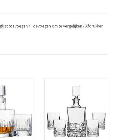
glijst toevoegen
/
Toevoegen om te vergelijken
/
Afdrukken
esel Bar Motion
Whisky Set Bubbles – Karaf 850
set 3 delig
ml + 4 Glazen (280 ml)
R INFO
MEER INFO