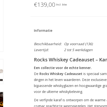
€139,00
Incl. btw
Informatie
Beschikbaarheid:
Op voorraad
(136)
Levertijd:
2 tot 5 werkdagen
Rocks Whiskey Cadeauset – Kara
Een collectie voor de echte kenner.
De
Rocks Whiskey Cadeauset
is speciaal sam
dingen in het leven waarderen. Deze exclusieve 
bijpassende whiskyglazen en hoogwaardige gr
voor de ultieme whiskybeleving.
De verfijnde karaf is ontworpen om de warme 
cognac prachtig te weerspiegelen. Het stervormi