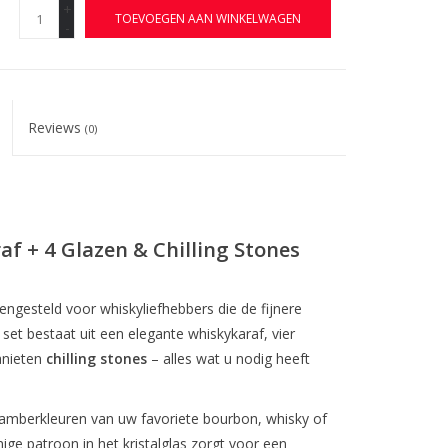
+
TOEVOEGEN AAN WINKELWAGEN
-
Reviews
(0)
f + 4 Glazen & Chilling Stones
engesteld voor whiskyliefhebbers die de fijnere
set bestaat uit een elegante whiskykaraf, vier
anieten
chilling stones
– alles wat u nodig heeft
amberkleuren van uw favoriete bourbon, whisky of
ge patroon in het kristalglas zorgt voor een