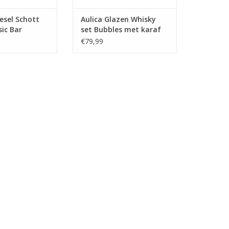
esel Schott
Aulica Glazen Whisky
sic Bar
set Bubbles met karaf
sky set 1
850 ml en 4 glazen van
€79,99
L + 2 glazen
280 ml