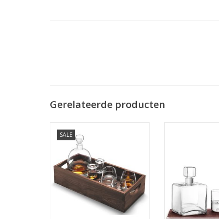
Gerelateerde producten
Whisky Islay Connoiseur Set met
L.S.A. Cask Whis
SALE
Dienblad Set van 6 Stuks
Set van 3 stuks:
hout, kristallen
MEER INFO
stijlvolle whisky
voor whisky ser
cadea
MEER I