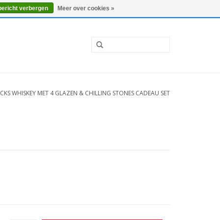
0 Artikelen - €0,00
Mijn account / Registreren
bericht verbergen
Meer over cookies »
CKS WHISKEY MET 4 GLAZEN & CHILLING STONES CADEAU SET