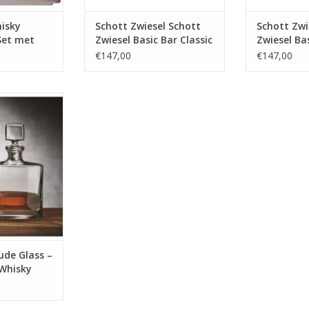
MEER INFO
hisky
Schott Zwiesel Schott
Schott Zwi
Set met
Zwiesel Basic Bar Classic
Zwiesel Ba
van 3
Whisky set 1 karaf 0.75L
Motion Whi
€147,00
€147,00
+ 2 glazen
karaf 0.75
val & Rocks
 – Karaf 1 L +
zen
NFO
ude Glass –
 Whisky
Karaf 1 L +