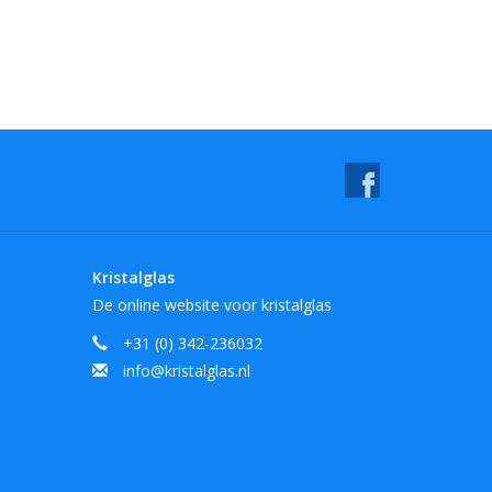
Kristalglas
De online website voor kristalglas
+31 (0) 342-236032
info@kristalglas.nl