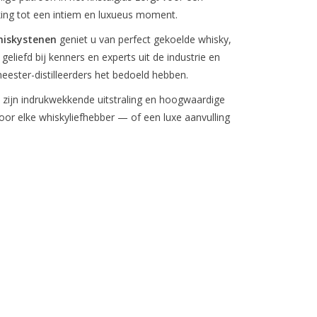
king tot een intiem en luxueus moment.
hiskystenen
geniet u van perfect gekoelde whisky,
eliefd bij kenners en experts uit de industrie en
ester-distilleerders het bedoeld hebben.
ijn indrukwekkende uitstraling en hoogwaardige
or elke whiskyliefhebber — of een luxe aanvulling