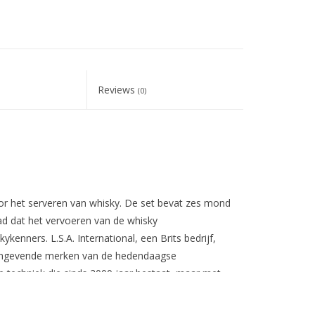
Reviews
(0)
oor het serveren van whisky. De set bevat zes mond
d dat het vervoeren van de whisky
kenners. L.S.A. International, een Brits bedrijf,
angevende merken van de hedendaagse
 techniek die sinds 2000 jaar bestaat, maar met
e unieke stijl, originele ontwerpen en duurzame
per jaar. Alle ontwerpen zijn van de hand van de