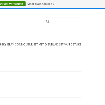
0 Artikelen - €0,00
Mijn account / Registreren
bericht verbergen
Meer over cookies »
ISKY ISLAY CONNOISEUR SET MET DIENBLAD SET VAN 6 STUKS