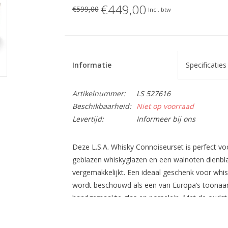
€449,00
€599,00
Incl. btw
Informatie
Specificaties
Artikelnummer:
LS 527616
Beschikbaarheid:
Niet op voorraad
Levertijd:
Informeer bij ons
Deze L.S.A. Whisky Connoiseurset is perfect v
geblazen whiskyglazen en een walnoten dienbla
vergemakkelijkt. Een ideaal geschenk voor whisky
wordt beschouwd als een van Europa’s toona
handgemaakte glas en porselein. Met de oudste
de “looks” van vandaag en morgen. Bekend om d
kwaliteit, lanceert L.S.A. 250 nieuwe producten 