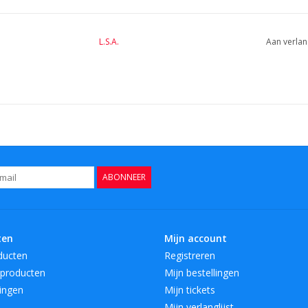
ontwerper en creatieve directeur Monika Lubko
unieke vermogen om design, zowel tijdloze, kla
L.S.A.
Aan verlan
creëren, komt voor een deel van haar liefde voor
iedereen met een interesse in design en in het c
omgeving om te wonen en te eten. Dit geldt ook
en internationaal vermaarde hotelketens die L.
selecteren. Voor iedere stijl een prachtig pro
BreedteMM:
215
DiameterMM:
ABONNEER
HoogteMM:
315
LengteMM:
463
ten
Mijn account
ducten
Registreren
producten
Mijn bestellingen
ingen
Mijn tickets
Mijn verlanglijst