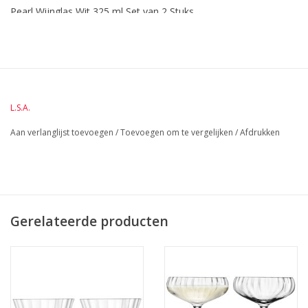
Pearl Wijnglas Wit 325 ml Set van 2 Stuks
BreedteMM:
83
DiameterMM:
83
HoogteMM:
206
LengteMM:
83
L.S.A.
Aan verlanglijst toevoegen
/
Toevoegen om te vergelijken
/
Afdrukken
Gerelateerde producten