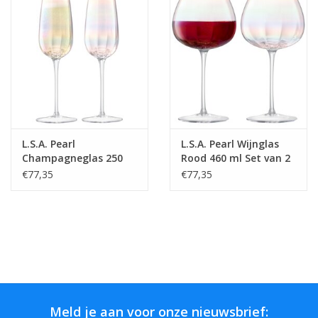
L.S.A. Pearl
L.S.A. Pearl Wijnglas
Champagneglas 250
Rood 460 ml Set van 2
ml Set van 2 Stuks
Stuks
€77,35
€77,35
Meld je aan voor onze nieuwsbrief: