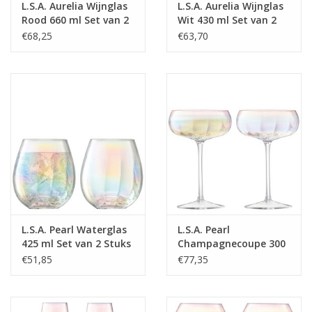
L.S.A. Aurelia Wijnglas
L.S.A. Aurelia Wijnglas
Rood 660 ml Set van 2
Wit 430 ml Set van 2
Stuks
Stuks
€68,25
€63,70
L.S.A. Pearl Waterglas
L.S.A. Pearl
425 ml Set van 2 Stuks
Champagnecoupe 300
ml Set van 2 Stuks
€51,85
€77,35