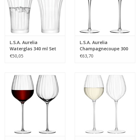
L.S.A. Aurelia
L.S.A. Aurelia
Waterglas 340 ml Set
Champagnecoupe 300
van 2 Stuks
ml Set van 2 Stuks
€50,05
€63,70