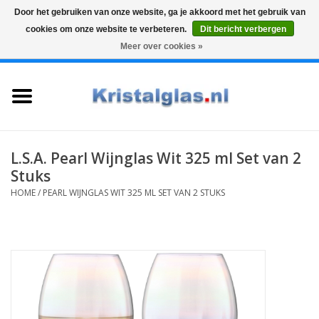
Door het gebruiken van onze website, ga je akkoord met het gebruik van
cookies om onze website te verbeteren.
Dit bericht verbergen
Top klasse
Snelle levering
Graveren
Meer over cookies »
0 Artikelen - €0,00
Home
Glazen
Karaffen
L.S.A. Pearl Wijnglas Wit 325 ml Set van 2
Stuks
Glas graveren
HOME
/
PEARL WIJNGLAS WIT 325 ML SET VAN 2 STUKS
Vazen
Cadeaus
Koffie & Thee