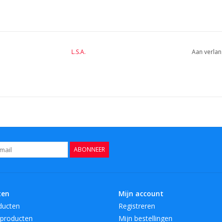
L.S.A.
Aan verlan
ABONNEER
ten
Mijn account
ducten
Registreren
producten
Mijn bestellingen