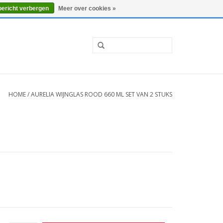
0 Artikelen - €0,00
Mijn account / Registreren
bericht verbergen
Meer over cookies »
HOME
/
AURELIA WIJNGLAS ROOD 660 ML SET VAN 2 STUKS