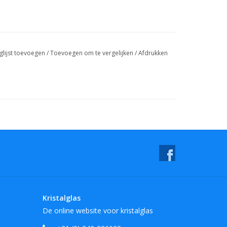
glijst toevoegen
/
Toevoegen om te vergelijken
/
Afdrukken
Kristalglas
De online website voor kristalglas