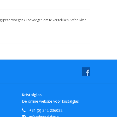
glijst toevoegen
/
Toevoegen om te vergelijken
/
Afdrukken
Kristalglas
De online website voor kristalglas
+31 (0) 342-236032
info@kristalglas.nl