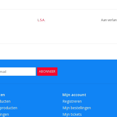
L.S.A.
Aan verlan
ABONNEER
ten
Mijn account
ducten
Registreren
producten
Mijn bestellingen
ingen
Mijn tickets