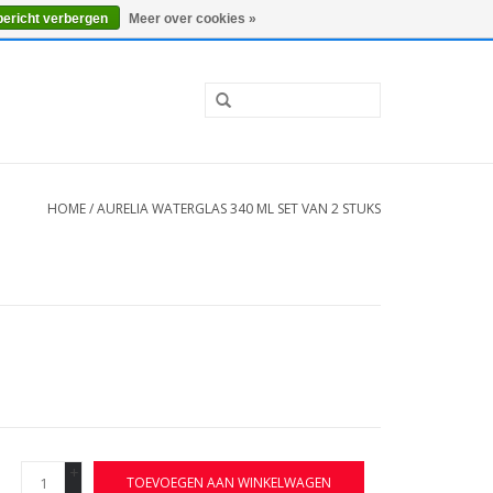
0 Artikelen - €0,00
Mijn account / Registreren
bericht verbergen
Meer over cookies »
HOME
/
AURELIA WATERGLAS 340 ML SET VAN 2 STUKS
+
TOEVOEGEN AAN WINKELWAGEN
-