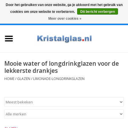
Door het gebruiken van onze website, ga je akkoord met het gebruik van
cookies om onze website te verbeteren.
Dit bericht verbergen
Top klasse
Snelle levering
Graveren
Meer over cookies »
0 Artikelen - €0,00
Home
Glazen
Karaffen
Mooie water of longdrinkglazen voor de
lekkerste drankjes
Glas graveren
HOME
/
GLAZEN
/
LIMONADE-LONGDRINKGLAZEN
Vazen
Cadeaus
Koffie & Thee