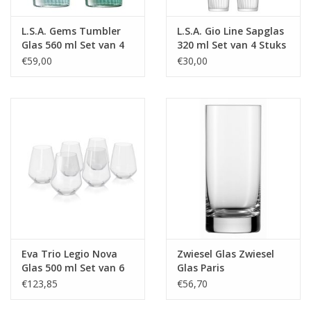
L.S.A. Gems Tumbler
L.S.A. Gio Line Sapglas
Glas 560 ml Set van 4
320 ml Set van 4 Stuks
Stuks Assorti
€59,00
€30,00
Eva Trio Legio Nova
Zwiesel Glas Zwiesel
Glas 500 ml Set van 6
Glas Paris
Stuks
Longdrinkglas 179 -
€123,85
€56,70
0.49 Ltr - 6 stuks