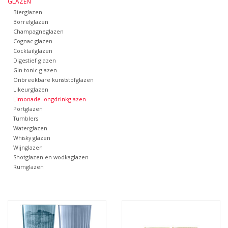
GLAZEN
Bierglazen
Bar & Wijn
Borrelglazen
Champagneglazen
Cognac glazen
Cocktailglazen
Digestief glazen
Gin tonic glazen
Onbreekbare kunststofglazen
Likeurglazen
Limonade-longdrinkglazen
Portglazen
Tumblers
Waterglazen
Whisky glazen
Wijnglazen
Shotglazen en wodkaglazen
Rumglazen