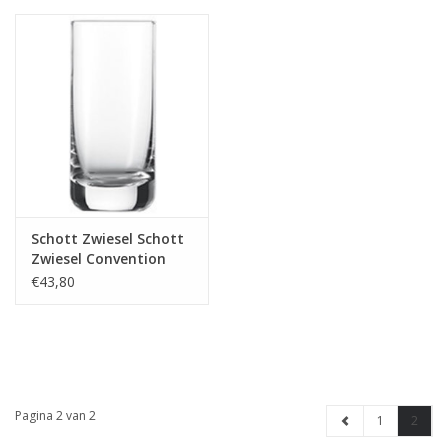
Schott Zwiesel Schott
Zwiesel Convention
Bier Tumbler 42 - 0.32
€43,80
Ltr - 6 stuks
Pagina 2 van 2
1
2