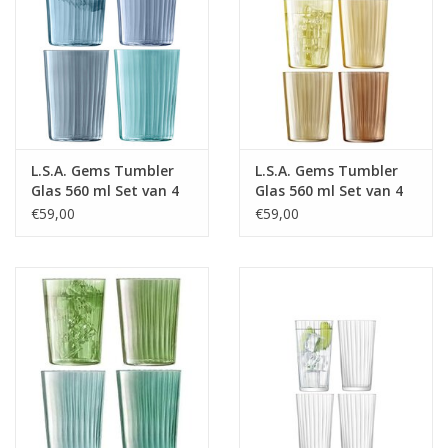
L.S.A. Gems Tumbler
L.S.A. Gems Tumbler
Glas 560 ml Set van 4
Glas 560 ml Set van 4
Stuks Assorti
Stuks Assorti
€59,00
€59,00