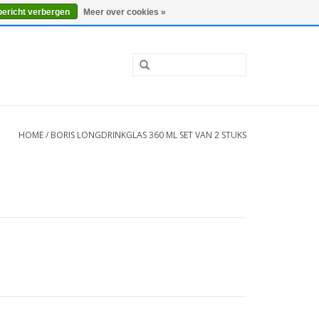
0 Artikelen - €0,00
Mijn account / Registreren
bericht verbergen
Meer over cookies »
HOME
/
BORIS LONGDRINKGLAS 360 ML SET VAN 2 STUKS