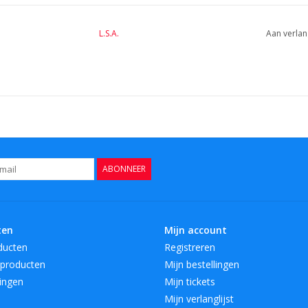
L.S.A.
Aan verlan
ABONNEER
ten
Mijn account
ducten
Registreren
producten
Mijn bestellingen
ingen
Mijn tickets
Mijn verlanglijst