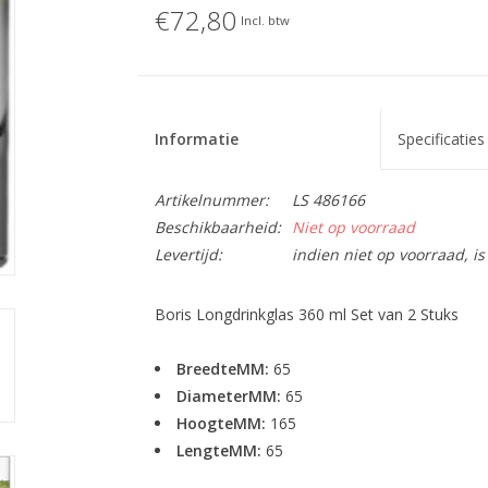
€72,80
Incl. btw
Informatie
Specificaties
Artikelnummer:
LS 486166
Beschikbaarheid:
Niet op voorraad
Levertijd:
indien niet op voorraad, 
Boris Longdrinkglas 360 ml Set van 2 Stuks
BreedteMM:
65
DiameterMM:
65
HoogteMM:
165
LengteMM:
65