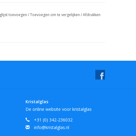
glijst toevoegen
/
Toevoegen om te vergelijken
/
Afdrukken
Kristalglas
De online website voor kristalglas
+31 (0) 342-236032
info@kristalglas.nl