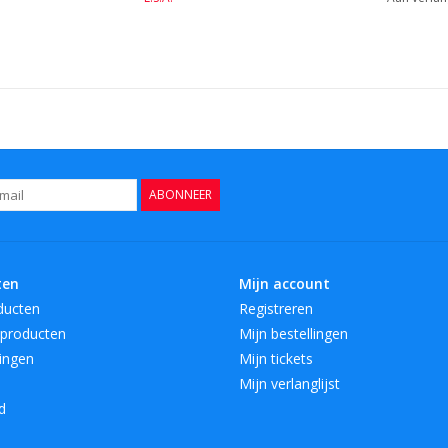
ABONNEER
ten
Mijn account
ducten
Registreren
producten
Mijn bestellingen
ingen
Mijn tickets
Mijn verlanglijst
d