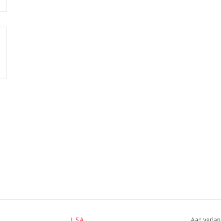
L.S.A.
Aan verlan