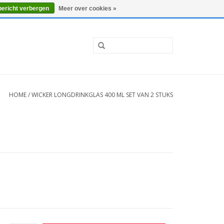
0 Artikelen - €0,00
Mijn account / Registreren
bericht verbergen
Meer over cookies »
HOME
/
WICKER LONGDRINKGLAS 400 ML SET VAN 2 STUKS