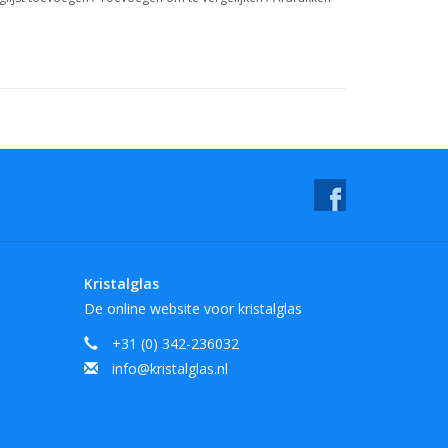
Kristalglas
De online website voor kristalglas
+31 (0) 342-236032
info@kristalglas.nl