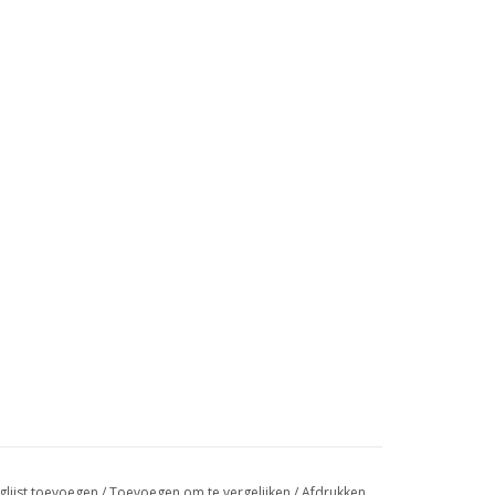
glijst toevoegen
/
Toevoegen om te vergelijken
/
Afdrukken