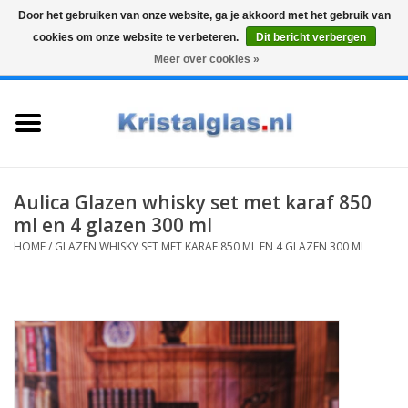
Door het gebruiken van onze website, ga je akkoord met het gebruik van
cookies om onze website te verbeteren.
Dit bericht verbergen
Top klasse
Snelle levering
Graveren
Meer over cookies »
0 Artikelen - €0,00
Home
Glazen
Karaffen
Aulica Glazen whisky set met karaf 850
ml en 4 glazen 300 ml
Glas graveren
HOME
/
GLAZEN WHISKY SET MET KARAF 850 ML EN 4 GLAZEN 300 ML
Vazen
Cadeaus
Koffie & Thee