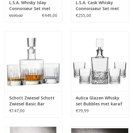
L.S.A. Whisky Islay
L.S.A. Cask Whisky
Connoiseur Set met
Connoisseur Set met
Dienblad Set van 6
Dienblad Set van 3
€449,00
€255,00
€599,00
Stuks
Stuks
Schott Zwiesel Schott
Aulica Glazen Whisky
Zwiesel Basic Bar
set Bubbles met karaf
Motion Whisky set 1
850 ml en 4 glazen van
€147,00
€79,99
karaf 0.75L + 2 glazen
280 ml