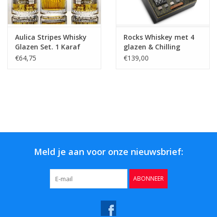
Aulica Stripes Whisky
Rocks Whiskey met 4
Glazen Set. 1 Karaf
glazen & Chilling
600 ml met 4 glazen
Stones cadeau set
€64,75
€139,00
330 ml
Meld je aan voor onze nieuwsbrief:
ABONNEER