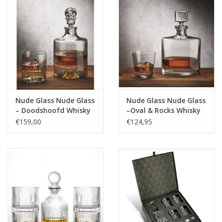
Nude Glass Nude Glass
Nude Glass Nude Glass
– Doodshoofd Whisky
–Oval & Rocks Whisky
set Shadow – Karaf
cadeau set – Karaf 1 L
€159,00
€124,95
1,25 L + 2 Glazen
+ 2 Glazen