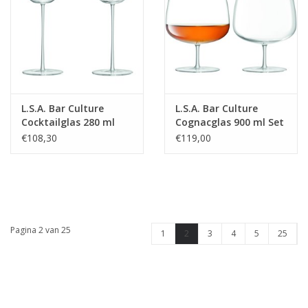
L.S.A. Bar Culture
L.S.A. Bar Culture
Cocktailglas 280 ml
Cognacglas 900 ml Set
Set van 2 Stuks
van 2 Stuks
€108,30
€119,00
Pagina 2 van 25
1
2
3
4
5
25