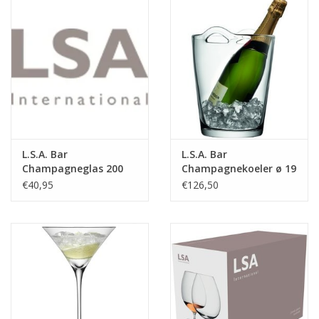
L.S.A. Bar
L.S.A. Bar
Champagneglas 200
Champagnekoeler ø 19
ml Set van 2 Stuks
cm
€40,95
€126,50