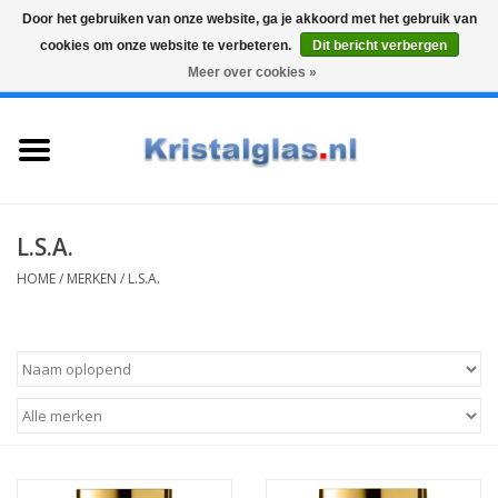
Door het gebruiken van onze website, ga je akkoord met het gebruik van
cookies om onze website te verbeteren.
Dit bericht verbergen
Top klasse
Snelle levering
Graveren
Meer over cookies »
0 Artikelen - €0,00
Home
Glazen
Karaffen
L.S.A.
HOME
/
MERKEN
/
L.S.A.
Glas graveren
Vazen
Cadeaus
Koffie & Thee