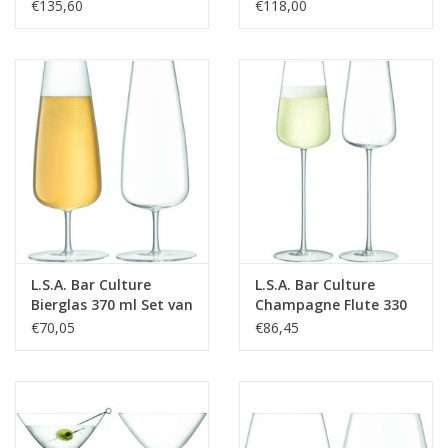
cm
Set van 2 Stuks
€135,60
€118,00
L.S.A. Bar Culture
L.S.A. Bar Culture
Bierglas 370 ml Set van
Champagne Flute 330
2 Stuks
ml Set van 2 Stuks
€70,05
€86,45