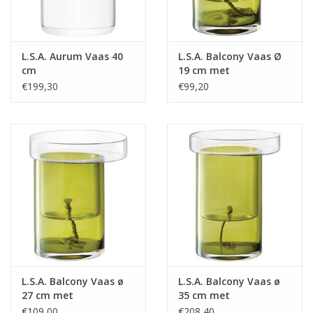
L.S.A. Aurum Vaas 40
L.S.A. Balcony Vaas Ø
cm
19 cm met
Bewateringssysteem
€199,30
€99,20
L.S.A. Balcony Vaas ø
L.S.A. Balcony Vaas ø
27 cm met
35 cm met
Bewateringssysteem
Bewateringssysteem
€109,00
€208,40