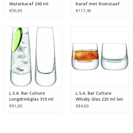
Waterkaraf 240 ml
Karaf met Roerstaaf
1,25 liter
€50,05
€117,40
L.S.A. Bar Culture
L.S.A. Bar Culture
Longdrinkglas 310 ml
Whisky Glas 220 ml Set
Set van 2 Stuks
van 2 Stuks
€91,00
€84,00