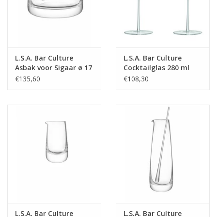
eten. Dit geldt ook voor de vele professionele
interieurarchitecten en internationaal vermaarde hotelketens die
L.S.A. International producten voor de wereld van gastvrijheid
selecteren. Voor iedere stijl een prachtig programma aan
producten.
L.S.A. Bar Culture
L.S.A. Bar Culture
Asbak voor Sigaar ø 17
Cocktailglas 280 ml
BreedteMM:
64
cm
Set van 2 Stuks
€135,60
€108,30
DiameterMM:
64
HoogteMM:
193
LengteMM:
64
L.S.A. Bar Culture
L.S.A. Bar Culture