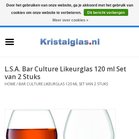
Door het gebruiken van onze website, ga je akkoord met het gebruik van
cookies om onze website te verbeteren.
Dit bericht verbergen
Top klasse
Snelle levering
Graveren
Meer over cookies »
0 Artikelen - €0,00
Home
Glazen
Karaffen
L.S.A. Bar Culture Likeurglas 120 ml Set
van 2 Stuks
Glas graveren
HOME
/
BAR CULTURE LIKEURGLAS 120 ML SET VAN 2 STUKS
Vazen
Cadeaus
Koffie & Thee