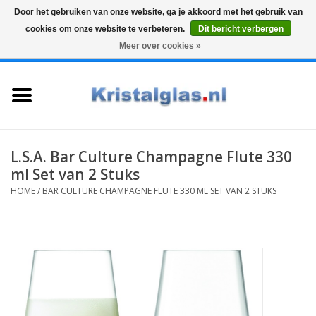
Door het gebruiken van onze website, ga je akkoord met het gebruik van
cookies om onze website te verbeteren.
Dit bericht verbergen
Top klasse
Snelle levering
Graveren
Meer over cookies »
0 Artikelen - €0,00
Home
Glazen
Karaffen
L.S.A. Bar Culture Champagne Flute 330
ml Set van 2 Stuks
Glas graveren
HOME
/
BAR CULTURE CHAMPAGNE FLUTE 330 ML SET VAN 2 STUKS
Vazen
Cadeaus
Koffie & Thee