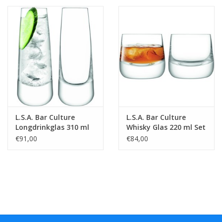
L.S.A. Bar Culture
L.S.A. Bar Culture
Longdrinkglas 310 ml
Whisky Glas 220 ml Set
Set van 2 Stuks
van 2 Stuks
€91,00
€84,00