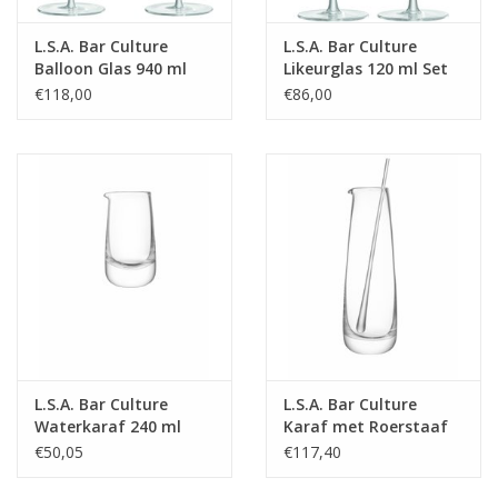
L.S.A. Bar Culture
L.S.A. Bar Culture
Balloon Glas 940 ml
Likeurglas 120 ml Set
Set van 2 Stuks
van 2 Stuks
€118,00
€86,00
L.S.A. Bar Culture
L.S.A. Bar Culture
Waterkaraf 240 ml
Karaf met Roerstaaf
1,25 liter
€50,05
€117,40