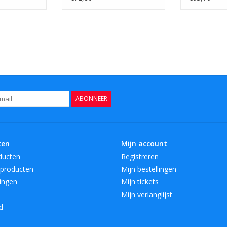
ABONNEER
ten
Mijn account
ducten
Registreren
producten
Mijn bestellingen
ingen
Mijn tickets
Mijn verlanglijst
d