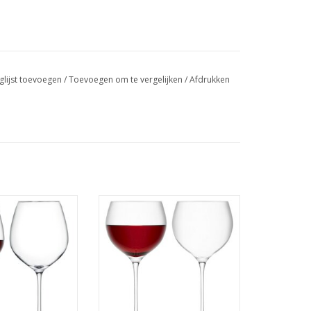
glijst toevoegen
/
Toevoegen om te vergelijken
/
Afdrukken
s Rood 400 ml Set
Wine Ballonglas 570 ml Set van 2
 2 Stuks
Stuks
R INFO
MEER INFO