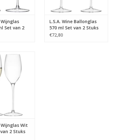
 Wijnglas
L.S.A. Wine Ballonglas
l Set van 2
570 ml Set van 2 Stuks
€72,80
Wit 340 ml Set van
 Stuks
R INFO
 Wijnglas Wit
 van 2 Stuks