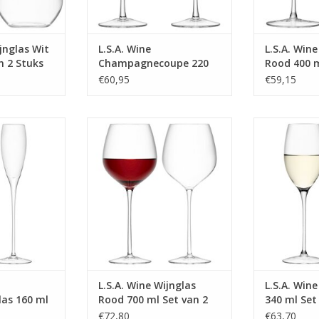
ijnglas Wit
L.S.A. Wine
L.S.A. Wine
n 2 Stuks
Champagnecoupe 220
Rood 400 m
ml Set van 2 Stuks
Stuks
€60,95
€59,15
as 160 ml Set
Wine Wijnglas Rood 700 ml Set
Wine Wijnglas 
tuks
van 2 Stuks
2
NFO
MEER INFO
MEE
L.S.A. Wine Wijnglas
L.S.A. Wine
as 160 ml
Rood 700 ml Set van 2
340 ml Set
ks
Stuks
€72,80
€63,70