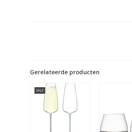
Gerelateerde producten
Wine Culture Champagne Flute
Wine Wijnglas Wit
SALE
330 ml Set van 2 Stuks
2 Stu
MEER INFO
MEER I