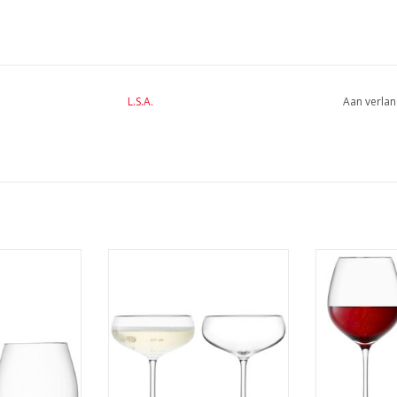
L.S.A.
Aan verlan
 370 ml Set van
Wine Champagnecoupe 220 ml
Wine Wijngla
ks
Set van 2 Stuks
van
NFO
MEER INFO
MEE