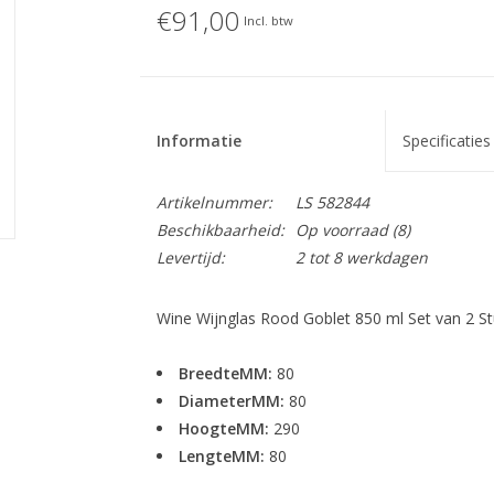
€91,00
Incl. btw
Informatie
Specificaties
Artikelnummer:
LS 582844
Beschikbaarheid:
Op voorraad
(8)
Levertijd:
2 tot 8 werkdagen
Wine Wijnglas Rood Goblet 850 ml Set van 2 S
BreedteMM:
80
DiameterMM:
80
HoogteMM:
290
LengteMM:
80