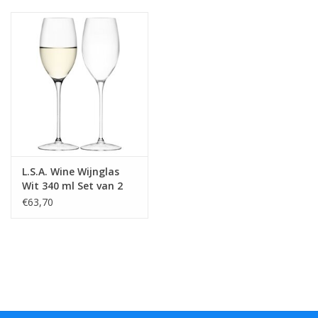
L.S.A. Wine Wijnglas
Wit 340 ml Set van 2
Stuks
€63,70