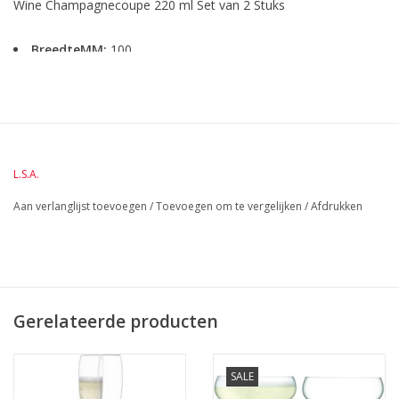
Wine Champagnecoupe 220 ml Set van 2 Stuks
BreedteMM:
100
DiameterMM:
100
HoogteMM:
135
LengteMM:
100
L.S.A.
Aan verlanglijst toevoegen
/
Toevoegen om te vergelijken
/
Afdrukken
Gerelateerde producten
SALE