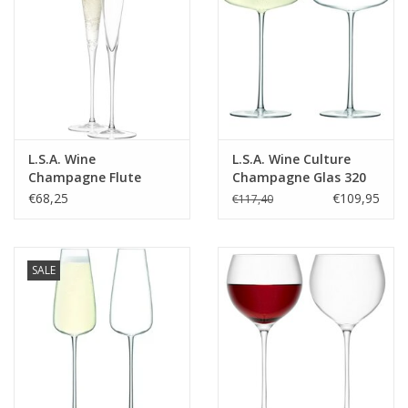
L.S.A. Wine
L.S.A. Wine Culture
Champagne Flute
Champagne Glas 320
Groot 100 ml Set van 2
ml Set van 2 Stuks
€68,25
€109,95
€117,40
Stuks
SALE