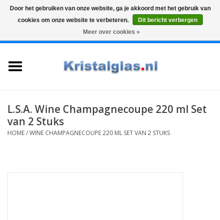
Door het gebruiken van onze website, ga je akkoord met het gebruik van
cookies om onze website te verbeteren.
Dit bericht verbergen
Top klasse
Snelle levering
Graveren
Meer over cookies »
0 Artikelen - €0,00
Home
Glazen
Karaffen
L.S.A. Wine Champagnecoupe 220 ml Set
van 2 Stuks
Glas graveren
HOME
/
WINE CHAMPAGNECOUPE 220 ML SET VAN 2 STUKS
Vazen
Cadeaus
Koffie & Thee