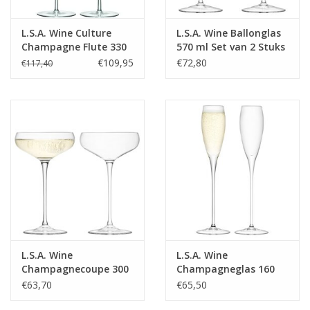
L.S.A. Wine Culture
L.S.A. Wine Ballonglas
Champagne Flute 330
570 ml Set van 2 Stuks
ml Set van 2 Stuks
€109,95
€72,80
€117,40
L.S.A. Wine
L.S.A. Wine
Champagnecoupe 300
Champagneglas 160
ml Set van 2 Stuks
ml Set van 2 Stuks
€63,70
€65,50