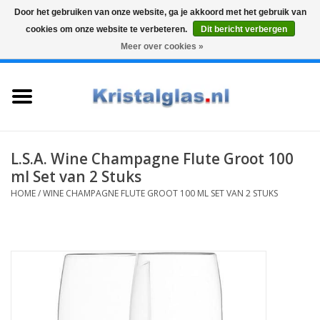
Door het gebruiken van onze website, ga je akkoord met het gebruik van
cookies om onze website te verbeteren.
Dit bericht verbergen
Top klasse
Snelle levering
Graveren
Meer over cookies »
0 Artikelen - €0,00
Home
Glazen
Karaffen
L.S.A. Wine Champagne Flute Groot 100
ml Set van 2 Stuks
Glas graveren
HOME
/
WINE CHAMPAGNE FLUTE GROOT 100 ML SET VAN 2 STUKS
Vazen
Cadeaus
Koffie & Thee