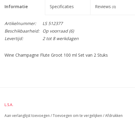
Informatie
Specificaties
Reviews
(0)
Artikelnummer:
LS 512377
Beschikbaarheid:
Op voorraad
(6)
Levertijd:
2 tot 8 werkdagen
Wine Champagne Flute Groot 100 ml Set van 2 Stuks
BreedteMM:
90
DiameterMM:
HoogteMM:
320
LengteMM:
90
L.S.A.
Aan verlanglijst toevoegen
/
Toevoegen om te vergelijken
/
Afdrukken