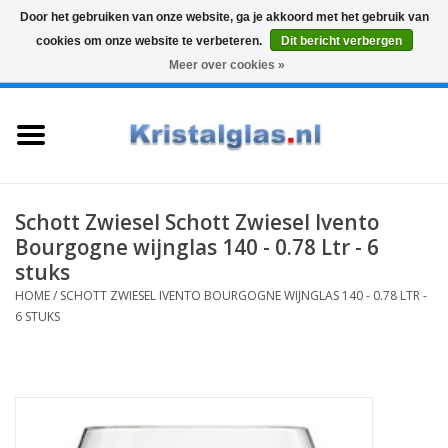
Door het gebruiken van onze website, ga je akkoord met het gebruik van
cookies om onze website te verbeteren.
Dit bericht verbergen
Top klasse
Snelle levering
Graveren
Meer over cookies »
0 Artikelen - €0,00
Home
Glazen
Karaffen
Schott Zwiesel Schott Zwiesel Ivento
Bourgogne wijnglas 140 - 0.78 Ltr - 6
Glas graveren
stuks
HOME
/
SCHOTT ZWIESEL IVENTO BOURGOGNE WIJNGLAS 140 - 0.78 LTR -
6 STUKS
Vazen
Cadeaus
Koffie & Thee