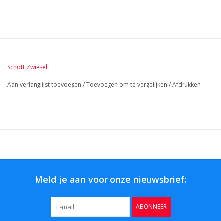
Kristalglas is als duurzaam gecertificeerd -
Vaatwasmachinebestendig
Schott Zwiesel
Aan verlanglijst toevoegen
/
Toevoegen om te vergelijken
/
Afdrukken
Meld je aan voor onze nieuwsbrief:
ABONNEER