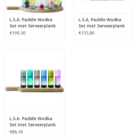
L.S.A. Paddle Wodka
L.S.A. Paddle Wodka
Set met Serveerplank
Set met Serveerplank
en Ijsemmer Set van 13
Set van 12 Stuks
€199,30
€153,80
Stuks
Assorti
L.S.A. Paddle Wodka
Set met Serveerplank
Set van 6 Stuks Assorti
€86,45