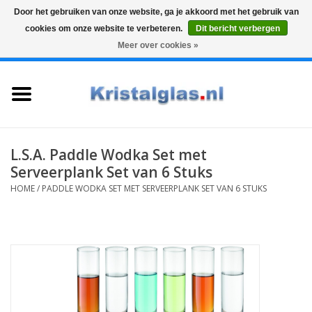
Door het gebruiken van onze website, ga je akkoord met het gebruik van
cookies om onze website te verbeteren.
Dit bericht verbergen
Top klasse
Snelle levering
Graveren
Meer over cookies »
0 Artikelen - €0,00
Home
Glazen
Karaffen
L.S.A. Paddle Wodka Set met
Serveerplank Set van 6 Stuks
Glas graveren
HOME
/
PADDLE WODKA SET MET SERVEERPLANK SET VAN 6 STUKS
Vazen
Cadeaus
Koffie & Thee