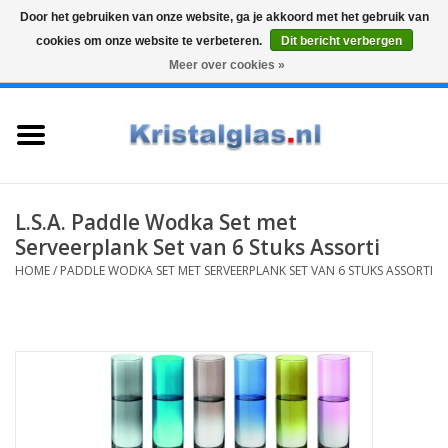
Door het gebruiken van onze website, ga je akkoord met het gebruik van
cookies om onze website te verbeteren.
Dit bericht verbergen
Top klasse
Snelle levering
Graveren
Meer over cookies »
0 Artikelen - €0,00
Home
Glazen
Karaffen
L.S.A. Paddle Wodka Set met
Serveerplank Set van 6 Stuks Assorti
Glas graveren
HOME
/
PADDLE WODKA SET MET SERVEERPLANK SET VAN 6 STUKS ASSORTI
Vazen
Cadeaus
Koffie & Thee