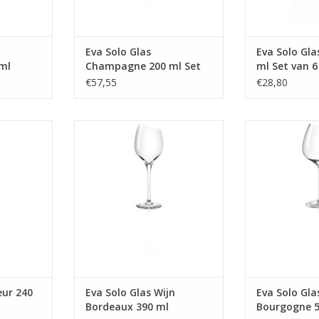
Eva Solo Glas
Eva Solo Gla
ml
Champagne 200 ml Set
ml Set van 6
van 2 Stuks
€57,55
€28,80
0 ml
Glas Wijn Bordeaux 390 ml
Glas Wijn Bo
MEER INFO
MEER
eur 240
Eva Solo Glas Wijn
Eva Solo Gla
Bordeaux 390 ml
Bourgogne 5