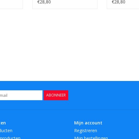
€28,80
€28,80
ABONNEER
ten
Mijn account
ducten
Registreren
producten
Mijn bestellingen