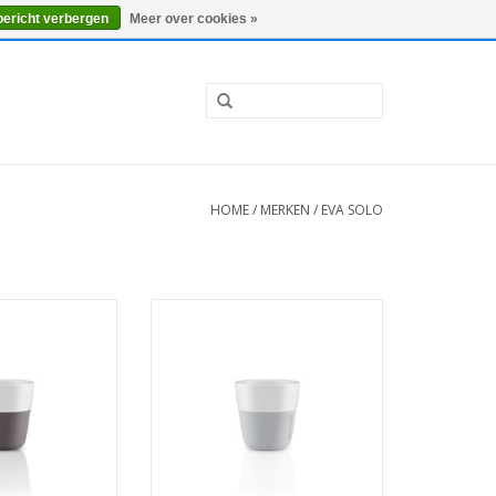
0 Artikelen - €0,00
Mijn account / Registreren
bericht verbergen
Meer over cookies »
HOME
/
MERKEN
/
EVA SOLO
resso Set van 2
Beker voor Espresso Set van 2
uks
Stuks
 INFO
MEER INFO