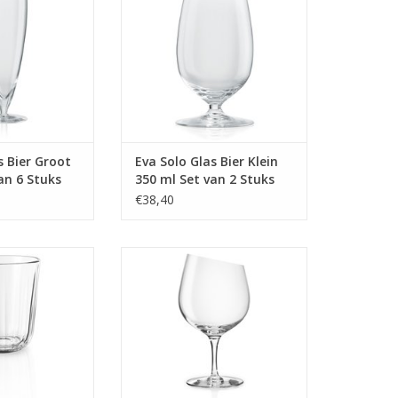
 INFO
MEER INFO
s Bier Groot
Eva Solo Glas Bier Klein
an 6 Stuks
350 ml Set van 2 Stuks
€38,40
l Set van 6 Stuks
Glas Gin 620 ml
 INFO
MEER INFO