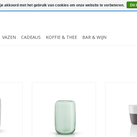
 je akkoord met het gebruik van cookies om onze website te verbeteren.
Dit 
VAZEN
CADEAUS
KOFFIE & THEE
BAR & WIJN
 Clear
Acorn Vaas 22 cm Mint Green
Beker voor Esp
St
MEER INFO
MEER