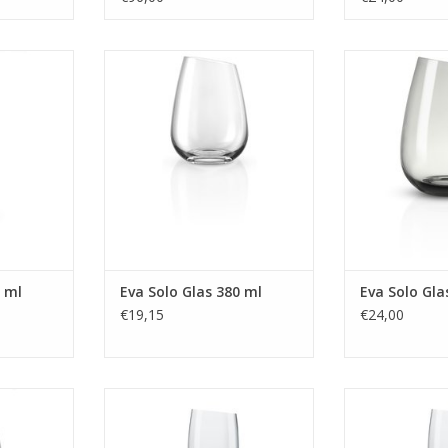
l
Glas 380 ml
Glas 
MEER INFO
MEER
0 ml
Eva Solo Glas 380 ml
Eva Solo Gla
€19,15
€24,00
l
Glas Bier Groot 500 ml Set van 2
Glas Bier Groot
Stuks
St