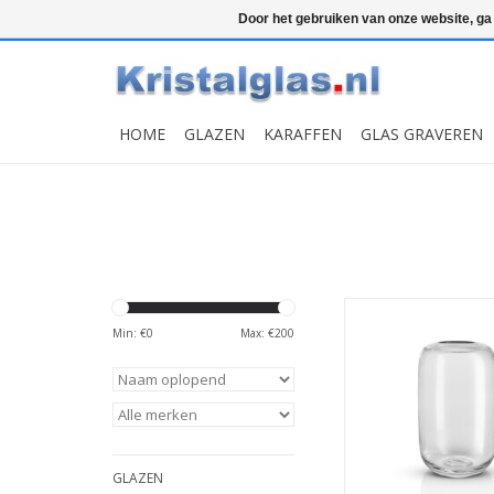
Top klasse
Snelle levering
Graveren
Door het gebruiken van onze website, ga
HOME
GLAZEN
KARAFFEN
GLAS GRAVEREN
Acorn Vaas 22 cm
Min: €
0
Max: €
200
MEER INFO
GLAZEN