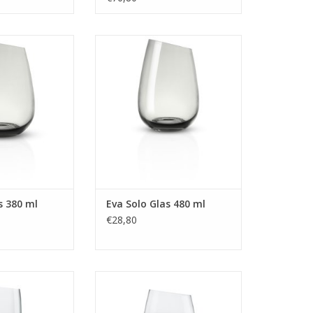
380 ml
Glas 480 ml
 INFO
MEER INFO
s 380 ml
Eva Solo Glas 480 ml
€28,80
 500 ml Set van 6
Glas Bier Klein 350 ml Set van 2
uks
Stuks