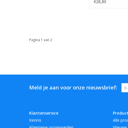
€28,80
Pagina 1 van 2
Meld je aan voor onze nieuwsbrief:
Klantenservice
Produc
Kennis
Alle pro
Algemene voorwaarden
Nieuwe 