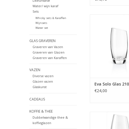
Likeurkaraf
Water/ wijn karaf
Sets
Glas 210 m
Whisky sets & Karaffen
Wijnsets
MEER INFO
Water set
GLAS GRAVEREN
Graveren van Vazen
Graveren van Glazen
Graveren van Karaffen
VAZEN
Diverse vazen
Glazen vazen
Eva Solo Glas 21
Glaskunst
€24,00
CADEAUS
KOFFIE & THEE
Glas 480 m
Dubbelwandige thee &
koffieglazen
MEER INFO