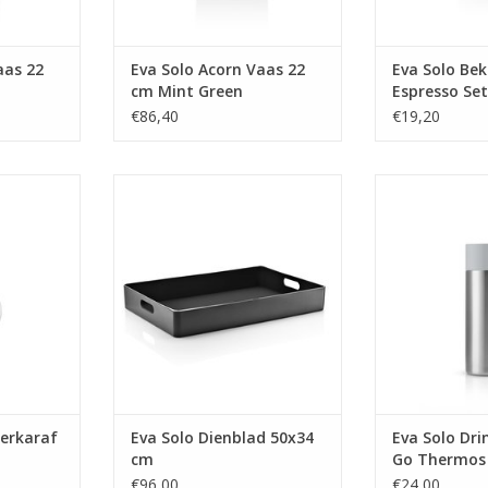
aas 22
Eva Solo Acorn Vaas 22
Eva Solo Bek
cm Mint Green
Espresso Set
€86,40
€19,20
750 ml
Dienblad 50x34 cm
Drinkbeker To
MEER INFO
MEER
eerkaraf
Eva Solo Dienblad 50x34
Eva Solo Dri
cm
Go Thermos 
€96,00
€24,00