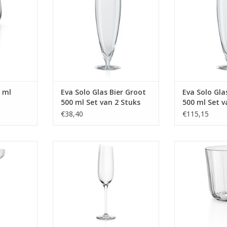
MEER INFO
MEER
0 ml
Eva Solo Glas Bier Groot
Eva Solo Gla
500 ml Set van 2 Stuks
500 ml Set v
€38,40
€115,15
200 ml
Glas Champagne 200 ml Set van
Glas Facet 270 m
2 Stuks
MEER
MEER INFO