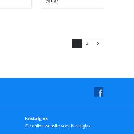
€33,60
1
2
Kristalglas
De online website voor kristalglas