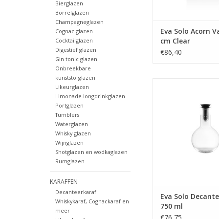
Bierglazen
Borrelglazen
Champagneglazen
Eva Solo Acorn V
Cognac glazen
cm Clear
Cocktailglazen
Digestief glazen
€86,40
Gin tonic glazen
Onbreekbare
kunststofglazen
Decanteerkaraf 
Likeurglazen
Limonade-longdrinkglazen
MEER INFO
Portglazen
Tumblers
Waterglazen
Whisky glazen
Wijnglazen
Shotglazen en wodkaglazen
Rumglazen
KARAFFEN
Decanteerkaraf
Eva Solo Decant
Whiskykaraf, Cognackaraf en
750 ml
meer
€76,75