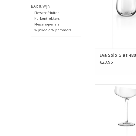
BAR & WIJN
Flessenafsluiter
Kurkentrekkers -
Flessenopeners
Wijnkoelers/ijsemmers
Eva Solo Glas 48
€23,95
Glas Champagne 
MEER INFO