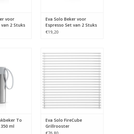
er voor
Eva Solo Beker voor
 van 2 Stuks
Espresso Set van 2 Stuks
€19,20
 Go Thermos 350
FireCube Grillrooster
ml
MEER INFO
 INFO
nkbeker To
Eva Solo FireCube
350 ml
Grillrooster
€76,80