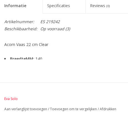
Informatie
Specificaties
Reviews
(0)
Artikelnummer:
ES 219242
Beschikbaarheid:
Op voorraad
(3)
Acorn Vaas 22 cm Clear
BreedteMM:
140
DiameterMM:
140
HoogteMM:
220
LengteMM:
140
Eva Solo
Aan verlanglijst toevoegen
/
Toevoegen om te vergelijken
/
Afdrukken