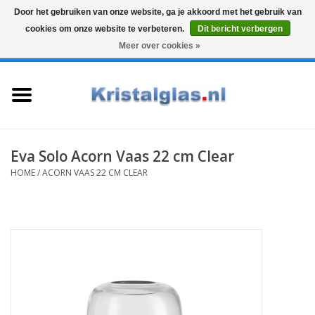
Door het gebruiken van onze website, ga je akkoord met het gebruik van
cookies om onze website te verbeteren.
Dit bericht verbergen
Top klasse
Snelle levering
Graveren
Meer over cookies »
0 Artikelen - €0,00
Home
Glazen
Karaffen
Eva Solo Acorn Vaas 22 cm Clear
HOME
/
ACORN VAAS 22 CM CLEAR
Glas graveren
Vazen
Cadeaus
Koffie & Thee