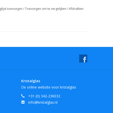
glijst toevoegen
/
Toevoegen om te vergelijken
/
Afdrukken
Kristalglas
De online website voor kristalglas
+31 (0) 342-236032
info@kristalglas.nl