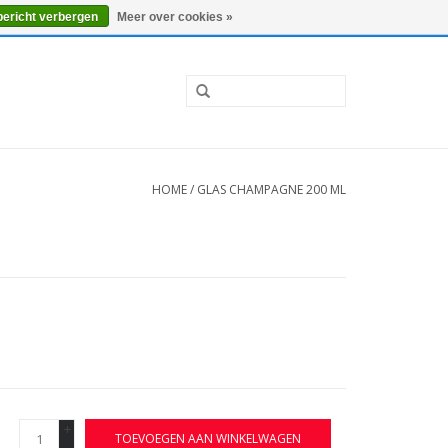
0 Artikelen - €0,00
Mijn account / Registreren
bericht verbergen
Meer over cookies »
HOME
/
GLAS CHAMPAGNE 200 ML
+
TOEVOEGEN AAN WINKELWAGEN
-