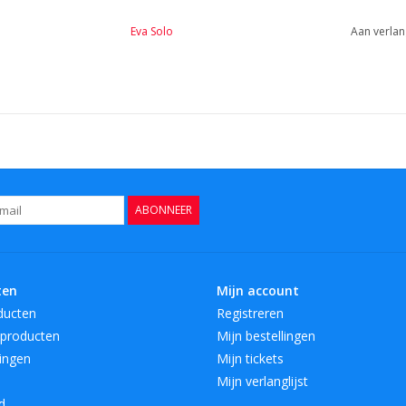
Eva Solo
Aan verlan
ABONNEER
ten
Mijn account
ducten
Registreren
producten
Mijn bestellingen
ingen
Mijn tickets
Mijn verlanglijst
d