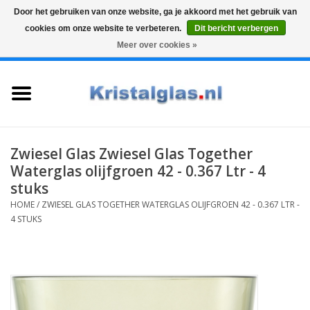
Door het gebruiken van onze website, ga je akkoord met het gebruik van
cookies om onze website te verbeteren.
Dit bericht verbergen
Top klasse
Snelle levering
Graveren
Meer over cookies »
0 Artikelen - €0,00
Home
Glazen
Karaffen
Zwiesel Glas Zwiesel Glas Together
Waterglas olijfgroen 42 - 0.367 Ltr - 4
Glas graveren
stuks
HOME
/
ZWIESEL GLAS TOGETHER WATERGLAS OLIJFGROEN 42 - 0.367 LTR -
4 STUKS
Vazen
Cadeaus
Koffie & Thee