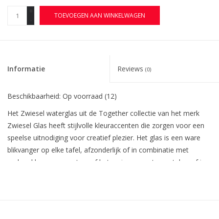
+
TOEVOEGEN AAN WINKELWAGEN
-
Informatie
Reviews
(0)
Beschikbaarheid:
Op voorraad
(12)
Het Zwiesel waterglas uit de Together collectie van het merk
Zwiesel Glas heeft stijlvolle kleuraccenten die zorgen voor een
speelse uitnodiging voor creatief plezier. Het glas is een ware
blikvanger op elke tafel, afzonderlijk of in combinatie met
andere kleuren en maten, of het nu in een restaurant, bar of in
je eigen huis is. De glazen van Zwiesel Glas voldoen aan de
hoogste eisen voor dagelijks gebruik die door internationale
topklasse hotels, restaurants en cateraars gesteld zijn. Doordat
wij onze glazen voor professioneel gebruik ontwikkelen doet u