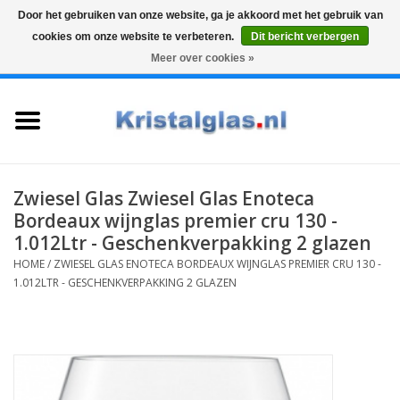
Door het gebruiken van onze website, ga je akkoord met het gebruik van
cookies om onze website te verbeteren.
Dit bericht verbergen
Top klasse
Snelle levering
Graveren
Meer over cookies »
0 Artikelen - €0,00
Home
Glazen
Karaffen
Zwiesel Glas Zwiesel Glas Enoteca
Bordeaux wijnglas premier cru 130 -
Glas graveren
1.012Ltr - Geschenkverpakking 2 glazen
HOME
/
ZWIESEL GLAS ENOTECA BORDEAUX WIJNGLAS PREMIER CRU 130 -
1.012LTR - GESCHENKVERPAKKING 2 GLAZEN
Vazen
Cadeaus
Koffie & Thee