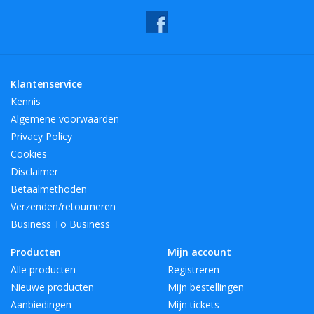
Laat u gecharmeerd zijn door onze verzameling waterglazen en
breng ongeëvenaarde elegantie in uw momenten van
gezelligheid.
Klantenservice
U kunt de verpakking van onze producten in de gele
Kennis
prullenbakken recyclen.
Algemene voorwaarden
kleuren: Zwart
Privacy Policy
Materialen: Glas, Glas
Cookies
merk: AULICA
Disclaimer
SKU: 955817
Betaalmethoden
Verzenden/retourneren
Business To Business
Producten
Mijn account
Alle producten
Registreren
Nieuwe producten
Mijn bestellingen
Aanbiedingen
Mijn tickets