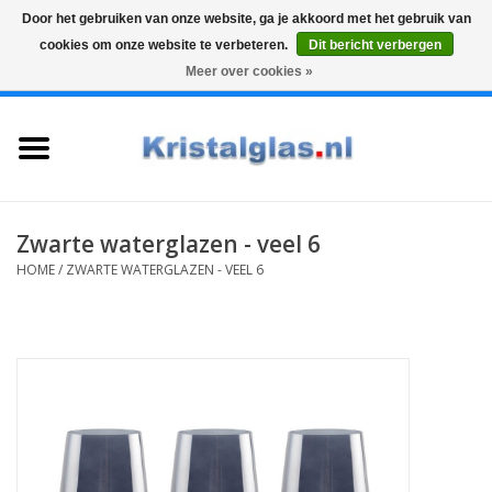
Door het gebruiken van onze website, ga je akkoord met het gebruik van
cookies om onze website te verbeteren.
Dit bericht verbergen
Top klasse
Snelle levering
Graveren
Meer over cookies »
0 Artikelen - €0,00
Home
Glazen
Karaffen
Zwarte waterglazen - veel 6
HOME
/
ZWARTE WATERGLAZEN - VEEL 6
Glas graveren
Vazen
Cadeaus
Koffie & Thee