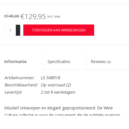
€129,95
€149,00
Incl. btw
+
TOEVOEGEN AAN WINKELWAGEN
-
Informatie
Specificaties
Reviews
(0)
Artikelnummer:
LS 548918
Beschikbaarheid:
Op voorraad
(2)
Levertijd:
2 tot 8 werkdagen
Intuïtief ontworpen en elegant geproportioneerd. De Wine
Culture collectie is voor de consument die de subtiele nuances
van modern design op prijs stelt. Elk item is handgemaakt door