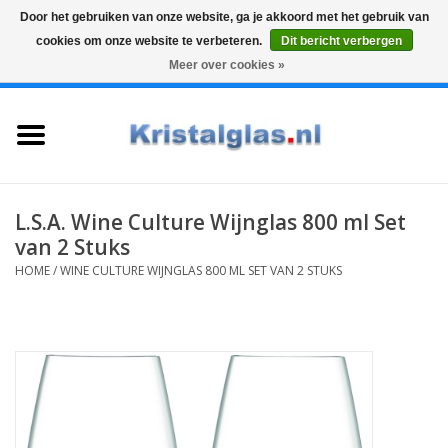
Door het gebruiken van onze website, ga je akkoord met het gebruik van
cookies om onze website te verbeteren.
Dit bericht verbergen
Top klasse
Snelle levering
Graveren
Meer over cookies »
0 Artikelen - €0,00
Home
Glazen
Karaffen
L.S.A. Wine Culture Wijnglas 800 ml Set
van 2 Stuks
Glas graveren
HOME
/
WINE CULTURE WIJNGLAS 800 ML SET VAN 2 STUKS
Vazen
Cadeaus
Koffie & Thee