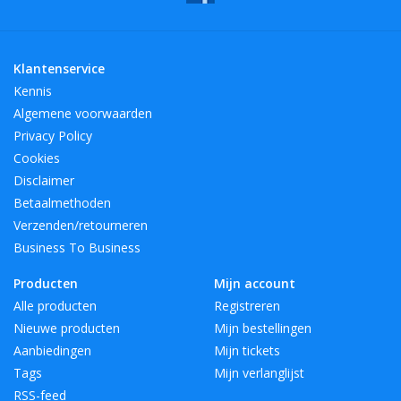
wonen en te eten. Dit geldt ook voor de vele professionele
interieurarchitecten en internationaal vermaarde hotelketens die
LSA-producten voor de wereld van gastvrijheid selecteren. Voor
Klantenservice
iedere stijl een prachtig programma aan producten.
Kennis
Algemene voorwaarden
BreedteMM:
104
Privacy Policy
DiameterMM:
104
Cookies
HoogteMM:
283
Disclaimer
LengteMM:
104
Betaalmethoden
Verzenden/retourneren
Business To Business
Producten
Mijn account
Alle producten
Registreren
Nieuwe producten
Mijn bestellingen
Aanbiedingen
Mijn tickets
Tags
Mijn verlanglijst
RSS-feed