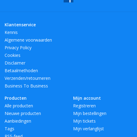
breng een ongeëvenaarde verfijning in uw momenten van delen.
U kunt de verpakking van onze producten in de gele
Klantenservice
prullenbakken recyclen.
Kennis
kleuren: Wit
Algemene voorwaarden
Materialen: Glas, Glas
Privacy Policy
merk: AULICA
Cookies
SKU: 905820
Disclaimer
Betaalmethoden
Verzenden/retourneren
Business To Business
Producten
Mijn account
Alle producten
Registreren
Nieuwe producten
Mijn bestellingen
Aanbiedingen
Mijn tickets
Tags
Mijn verlanglijst
RSS-feed