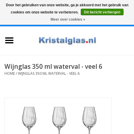
Door het gebruiken van onze website, ga je akkoord met het gebruik van
cookies om onze website te verbeteren.
Dit bericht verbergen
Top klasse
Snelle levering
Graveren
Meer over cookies »
0 Artikelen - €0,00
Home
Glazen
Karaffen
Wijnglas 350 ml waterval - veel 6
HOME
/
WIJNGLAS 350 ML WATERVAL - VEEL 6
Glas graveren
Vazen
Cadeaus
Koffie & Thee