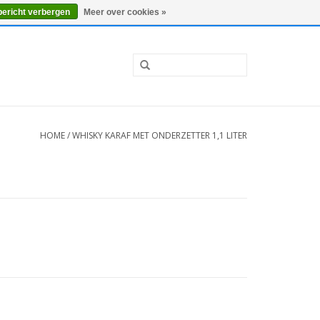
0 Artikelen - €0,00
Mijn account / Registreren
bericht verbergen
Meer over cookies »
HOME
/
WHISKY KARAF MET ONDERZETTER 1,1 LITER