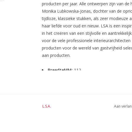
producten per jaar. Alle ontwerpen zijn van de
Monika Lubkowska-Jonas, dochter van de opric
tijdloze, klassieke stukken, als zeer modieuze 
haar liefde voor oud en nieuw. LSA is een inspi
in het creëren van een stijlvolle en aantrekkel
voor de vele professionele interieurarchitecten
producten voor de wereld van gastvrijheid sele
aan producten.
BreedteMM:
112
DiameterMM:
112
HoogteMM:
285
LengteMM:
112
L.S.A.
Aan verlan