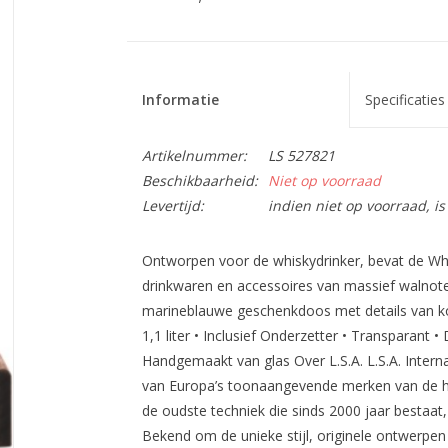
Informatie
Specificaties
Artikelnummer:
LS 527821
Beschikbaarheid:
Niet op voorraad
Levertijd:
indien niet op voorraad, 
Ontworpen voor de whiskydrinker, bevat de Whi
drinkwaren en accessoires van massief walno
marineblauwe geschenkdoos met details van kop
1,1 liter • Inclusief Onderzetter • Transparant 
Handgemaakt van glas Over L.S.A. L.S.A. Interna
van Europa’s toonaangevende merken van de h
de oudste techniek die sinds 2000 jaar bestaa
Bekend om de unieke stijl, originele ontwerpen 