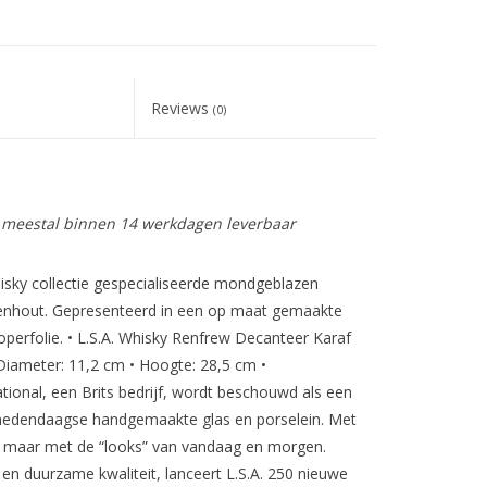
Reviews
(0)
is meestal binnen 14 werkdagen leverbaar
sky collectie gespecialiseerde mondgeblazen
tenhout. Gepresenteerd in een op maat gemaakte
erfolie. • L.S.A. Whisky Renfrew Decanteer Karaf
• Diameter: 11,2 cm • Hoogte: 28,5 cm •
tional, een Brits bedrijf, wordt beschouwd als een
edendaagse handgemaakte glas en porselein. Met
t, maar met de “looks” van vandaag en morgen.
en duurzame kwaliteit, lanceert L.S.A. 250 nieuwe