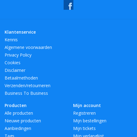
BreedteMM:
130
DiameterMM:
130
HoogteMM:
130
LengteMM:
130
Klantenservice
Kennis
Algemene voorwaarden
Privacy Policy
Cookies
Disclaimer
Betaalmethoden
Verzenden/retourneren
Business To Business
Producten
Mijn account
Alle producten
Registreren
Nieuwe producten
Mijn bestellingen
Aanbiedingen
Mijn tickets
Tags
Mijn verlanglijst