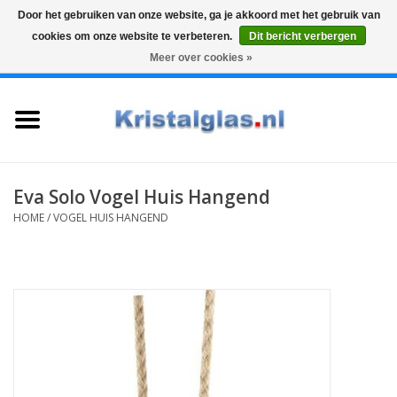
Door het gebruiken van onze website, ga je akkoord met het gebruik van
cookies om onze website te verbeteren.
Dit bericht verbergen
Top klasse
Snelle levering
Graveren
Meer over cookies »
0 Artikelen - €0,00
Home
Glazen
Karaffen
Eva Solo Vogel Huis Hangend
HOME
/
VOGEL HUIS HANGEND
Glas graveren
Vazen
Cadeaus
Koffie & Thee