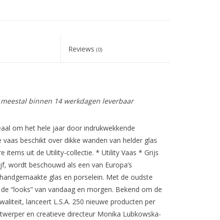
Reviews
(0)
is meestal binnen 14 werkdagen leverbaar
 ideaal om het hele jaar door indrukwekkende
e vaas beschikt over dikke wanden van helder glas
items uit de Utility-collectie. * Utility Vaas * Grijs
rijf, wordt beschouwd als een van Europa’s
andgemaakte glas en porselein. Met de oudste
et de “looks” van vandaag en morgen. Bekend om de
waliteit, lanceert L.S.A. 250 nieuwe producten per
ontwerper en creatieve directeur Monika Lubkowska-