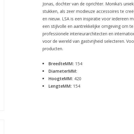
Jonas, dochter van de oprichter. Monika’s unie
stukken, als zeer modieuze accessoires te creë
en nieuw. LSA is een inspiratie voor iedereen m
een stijlvolle en aantrekkelijke omgeving om te
professionele interieurarchitecten en internat
voor de wereld van gastvrijheid selecteren. Vo
producten.
BreedteMM:
154
DiameterMM:
HoogteMM:
420
LengteMM:
154