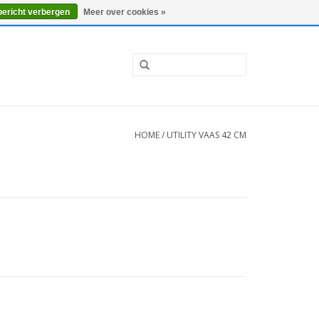
0 Artikelen - €0,00
Mijn account / Registreren
bericht verbergen
Meer over cookies »
HOME
/
UTILITY VAAS 42 CM