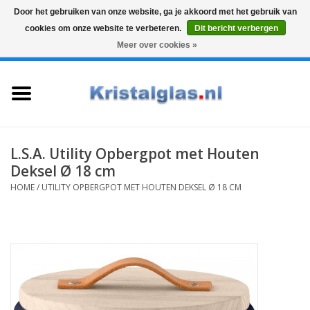
Door het gebruiken van onze website, ga je akkoord met het gebruik van
cookies om onze website te verbeteren.
Dit bericht verbergen
Top klasse
Snelle levering
Graveren
Meer over cookies »
0 Artikelen - €0,00
Home
Glazen
Karaffen
L.S.A. Utility Opbergpot met Houten
Deksel Ø 18 cm
Glas graveren
HOME
/
UTILITY OPBERGPOT MET HOUTEN DEKSEL Ø 18 CM
Vazen
Cadeaus
Koffie & Thee