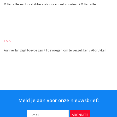
* Emaille en hout (klassiek ontmoet modern) * Emaille
vaatwasmachine bestendig Deze handige stolp gemaakt van
emaille kunt u gebruiken voor het serveren van uw snacks, tapas
of kaas. De opties zijn eindeloos. Verkrijgbaar in de kleuren:
zwart, blauw, groen, oranje en wit. Afmeting Ø 18 cm. Het
emaille is vaatwasser bestendig. Het houtendeksel
L.S.A.
schoonmaken met een zachte borstel en of vochtige doek.
Aan verlanglijst toevoegen
/
Toevoegen om te vergelijken
/
Afdrukken
BreedteMM:
180
DiameterMM:
180
HoogteMM:
130
LengteMM:
180
Meld je aan voor onze nieuwsbrief:
ABONNEER