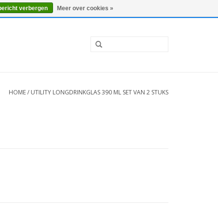
0 Artikelen - €0,00
Mijn account / Registreren
bericht verbergen
Meer over cookies »
HOME
/
UTILITY LONGDRINKGLAS 390 ML SET VAN 2 STUKS