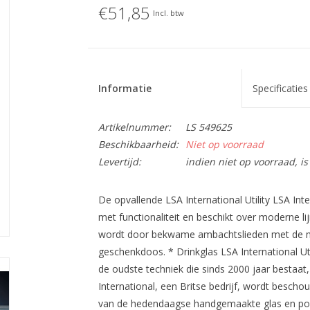
€51,85
Incl. btw
Informatie
Specificaties
Artikelnummer:
LS 549625
Beschikbaarheid:
Niet op voorraad
Levertijd:
indien niet op voorraad, 
De opvallende LSA International Utility LSA Inter
met functionaliteit en beschikt over moderne lijn
wordt door bekwame ambachtslieden met de m
geschenkdoos. * Drinkglas LSA International Uti
de oudste techniek die sinds 2000 jaar bestaa
International, een Britse bedrijf, wordt besc
van de hedendaagse handgemaakte glas en porse