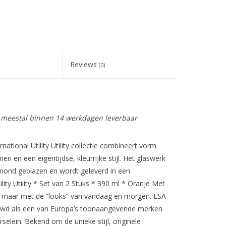
Reviews
(0)
is meestal binnen 14 werkdagen leverbaar
national Utility Utility collectie combineert vorm
en en een eigentijdse, kleurrijke stijl. Het glaswerk
ond geblazen en wordt geleverd in een
lity Utility * Set van 2 Stuks * 390 ml * Oranje Met
t, maar met de “looks” van vandaag en morgen. LSA
houwd als een van Europa’s toonaangevende merken
lein. Bekend om de unieke stijl, originele