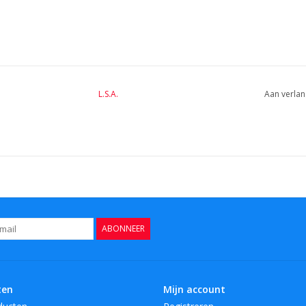
L.S.A.
Aan verlan
ABONNEER
ten
Mijn account