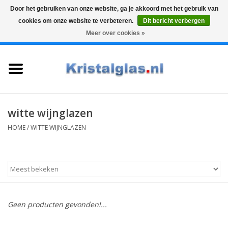
Door het gebruiken van onze website, ga je akkoord met het gebruik van
cookies om onze website te verbeteren.
Dit bericht verbergen
Top klasse
Snelle levering
Graveren
Meer over cookies »
0 Artikelen - €0,00
Home
Glazen
Karaffen
witte wijnglazen
HOME
/
WITTE WIJNGLAZEN
Glas graveren
Vazen
Cadeaus
Geen producten gevonden!...
Koffie & Thee