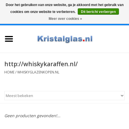
Door het gebruiken van onze website, ga je akkoord met het gebruik van
cookies om onze website te verbeteren.
Dit bericht verbergen
Top klasse
Snelle levering
Graveren
Meer over cookies »
0 Artikelen - €0,00
Home
Glazen
Karaffen
http://whiskykaraffen.nl/
HOME
/
WHISKYGLAZENKOPEN.NL
Glas graveren
Vazen
Cadeaus
Geen producten gevonden!...
Koffie & Thee