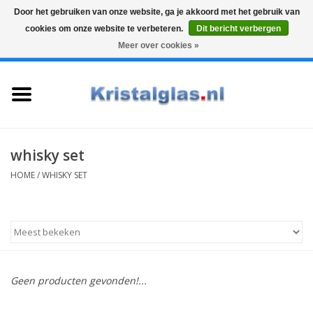
Door het gebruiken van onze website, ga je akkoord met het gebruik van
cookies om onze website te verbeteren.
Dit bericht verbergen
Top klasse
Snelle levering
Graveren
Meer over cookies »
0 Artikelen - €0,00
Home
Glazen
Karaffen
whisky set
HOME
/
WHISKY SET
Glas graveren
Vazen
Cadeaus
Geen producten gevonden!...
Koffie & Thee