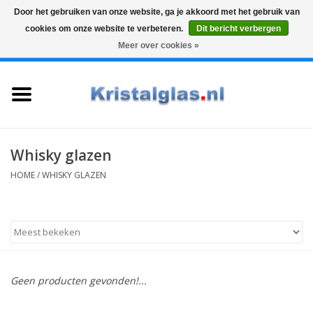
Door het gebruiken van onze website, ga je akkoord met het gebruik van
cookies om onze website te verbeteren.
Dit bericht verbergen
Top klasse
Snelle levering
Graveren
Meer over cookies »
0 Artikelen - €0,00
Home
Glazen
Karaffen
Whisky glazen
HOME
/
WHISKY GLAZEN
Glas graveren
Vazen
Cadeaus
Geen producten gevonden!...
Koffie & Thee