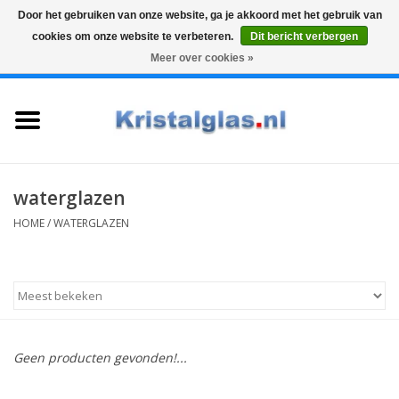
Door het gebruiken van onze website, ga je akkoord met het gebruik van
cookies om onze website te verbeteren.
Dit bericht verbergen
Top klasse
Snelle levering
Graveren
Meer over cookies »
0 Artikelen - €0,00
Home
Glazen
Karaffen
waterglazen
HOME
/
WATERGLAZEN
Glas graveren
Vazen
Cadeaus
Geen producten gevonden!...
Koffie & Thee