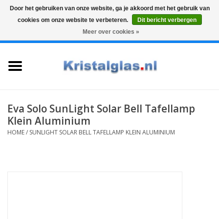
Door het gebruiken van onze website, ga je akkoord met het gebruik van
cookies om onze website te verbeteren.
Dit bericht verbergen
Top klasse
Snelle levering
Graveren
Meer over cookies »
0 Artikelen - €0,00
Home
Glazen
Karaffen
Eva Solo SunLight Solar Bell Tafellamp
Klein Aluminium
Glas graveren
HOME
/
SUNLIGHT SOLAR BELL TAFELLAMP KLEIN ALUMINIUM
Vazen
Cadeaus
Koffie & Thee