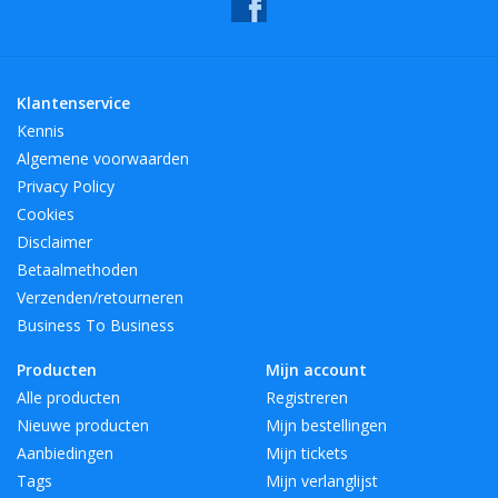
DiameterMM:
139
HoogteMM:
200
LengteMM:
139
Klantenservice
Kennis
Algemene voorwaarden
Privacy Policy
Cookies
Disclaimer
Betaalmethoden
Verzenden/retourneren
Business To Business
Producten
Mijn account
Alle producten
Registreren
Nieuwe producten
Mijn bestellingen
Aanbiedingen
Mijn tickets
Tags
Mijn verlanglijst