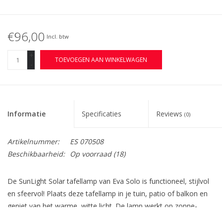
€96,00
Incl. btw
+
TOEVOEGEN AAN WINKELWAGEN
-
Informatie
Specificaties
Reviews
(0)
Artikelnummer:
ES 070508
Beschikbaarheid:
Op voorraad
(18)
De SunLight Solar tafellamp van Eva Solo is functioneel, stijlvol
en sfeervol! Plaats deze tafellamp in je tuin, patio of balkon en
geniet van het warme, witte licht. De lamp werkt op zonne-
energie en bevat een verborgen zonnepaneel voor een