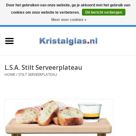
Door het gebruiken van onze website, ga je akkoord met het gebruik van
cookies om onze website te verbeteren.
Dit bericht verbergen
Top klasse
Snelle levering
Graveren
Meer over cookies »
0 Artikelen - €0,00
Home
Glazen
Karaffen
L.S.A. Stilt Serveerplateau
HOME
/
STILT SERVEERPLATEAU
Glas graveren
Vazen
Cadeaus
Koffie & Thee