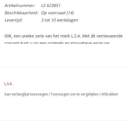
Artikelnummer:
LS 623851
Beschikbaarheid:
Op voorraad
(14)
Levertijd:
3 tot 10 werkdagen
Stilt, een unieke serie van het merk L.S.A. Met dit vernieuwende
concept kunt u op een originele en innovatieve wijze uw
gerechten presenteren. Uitstekend voor gebruik op tafel of als
pronkstonk bij u op de vloer. Mooie combinaties van 100% FSC
goedgekeurd hout, porselein en glaswerk. Het glaswerk uit deze
Stilt serie wordt met de mond geblazen door ware
ambachtslieden. Door zijn mooie full color box is dit ook een
L.S.A.
origineel geschenk voor verjaardagen of zaken relaties.
Aan verlanglijst toevoegen
/
Toevoegen om te vergelijken
/
Afdrukken
BreedteMM:
3550
DiameterMM:
HoogteMM:
1200
LengteMM:
2380