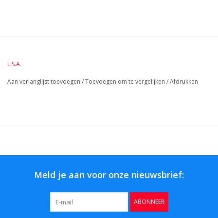
BreedteMM:
220
DiameterMM:
HoogteMM:
205
LengteMM:
220
L.S.A.
Aan verlanglijst toevoegen
/
Toevoegen om te vergelijken
/
Afdrukken
Meld je aan voor onze nieuwsbrief:
ABONNEER