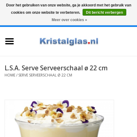
Door het gebruiken van onze website, ga je akkoord met het gebruik van
cookies om onze website te verbeteren.
Dit bericht verbergen
Top klasse
Snelle levering
Graveren
Meer over cookies »
0 Artikelen - €0,00
Home
Glazen
Karaffen
L.S.A. Serve Serveerschaal ø 22 cm
HOME
/
SERVE SERVEERSCHAAL Ø 22 CM
Glas graveren
Vazen
Cadeaus
Koffie & Thee