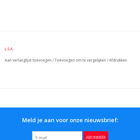
BreedteMM:
310
DiameterMM:
HoogteMM:
140
LengteMM:
310
L.S.A.
Aan verlanglijst toevoegen
/
Toevoegen om te vergelijken
/
Afdrukken
Meld je aan voor onze nieuwsbrief:
ABONNEER