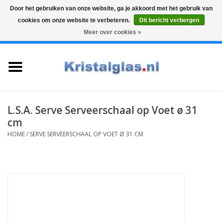
Door het gebruiken van onze website, ga je akkoord met het gebruik van
cookies om onze website te verbeteren.
Dit bericht verbergen
Top klasse
Snelle levering
Graveren
Meer over cookies »
0 Artikelen - €0,00
Home
Glazen
Karaffen
L.S.A. Serve Serveerschaal op Voet ø 31
cm
Glas graveren
HOME
/
SERVE SERVEERSCHAAL OP VOET Ø 31 CM
Vazen
Cadeaus
Koffie & Thee