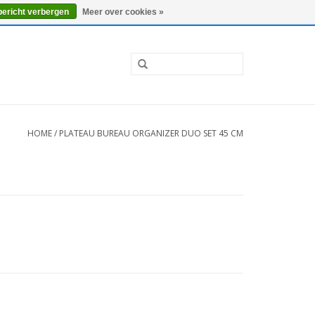
0 Artikelen - €0,00
Mijn account / Registreren
bericht verbergen
Meer over cookies »
HOME
/
PLATEAU BUREAU ORGANIZER DUO SET 45 CM