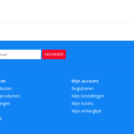
ABONNEER
ten
Mijn account
ducten
Registreren
producten
Mijn bestellingen
ingen
Mijn tickets
Mijn verlanglijst
d