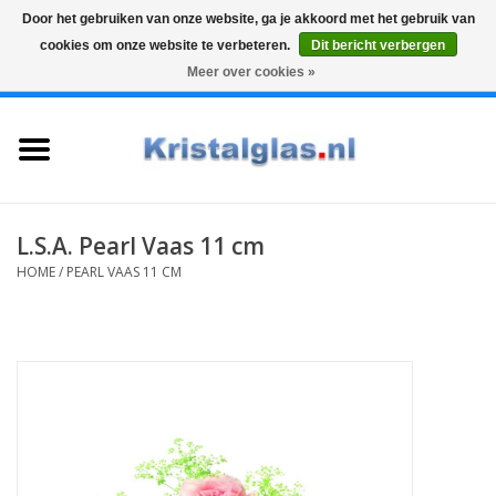
Door het gebruiken van onze website, ga je akkoord met het gebruik van
cookies om onze website te verbeteren.
Dit bericht verbergen
Top klasse
Snelle levering
Graveren
Meer over cookies »
0 Artikelen - €0,00
Home
Glazen
Karaffen
L.S.A. Pearl Vaas 11 cm
HOME
/
PEARL VAAS 11 CM
Glas graveren
Vazen
Cadeaus
Koffie & Thee