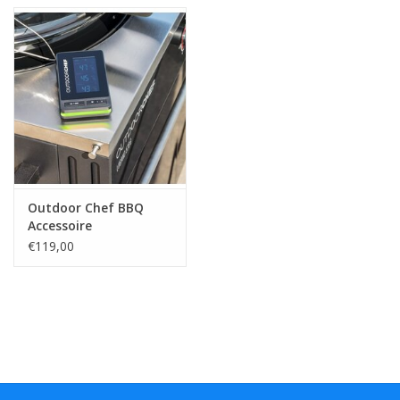
Bar & Wijn
Outdoor Chef BBQ
Accessoire
Kerntemperatuurmeter
€119,00
Check Pro Gourmet