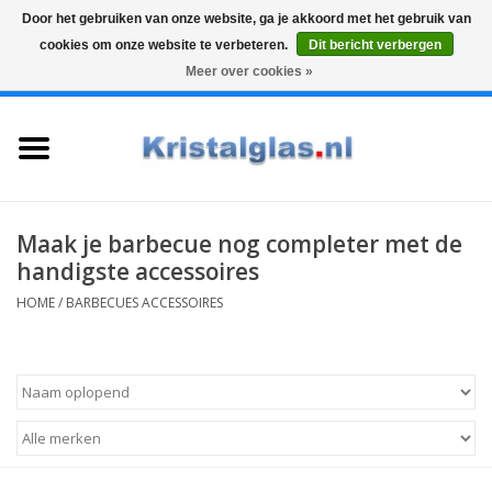
Door het gebruiken van onze website, ga je akkoord met het gebruik van
cookies om onze website te verbeteren.
Dit bericht verbergen
Top klasse
Snelle levering
Graveren
Meer over cookies »
0 Artikelen - €0,00
Home
Glazen
Karaffen
Maak je barbecue nog completer met de
handigste accessoires
Glas graveren
HOME
/
BARBECUES ACCESSOIRES
Vazen
Cadeaus
Koffie & Thee