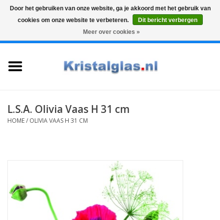
Door het gebruiken van onze website, ga je akkoord met het gebruik van
cookies om onze website te verbeteren.
Dit bericht verbergen
Top klasse
Snelle levering
Graveren
Meer over cookies »
0 Artikelen - €0,00
Home
Glazen
Karaffen
L.S.A. Olivia Vaas H 31 cm
HOME
/
OLIVIA VAAS H 31 CM
Glas graveren
Vazen
Cadeaus
Koffie & Thee