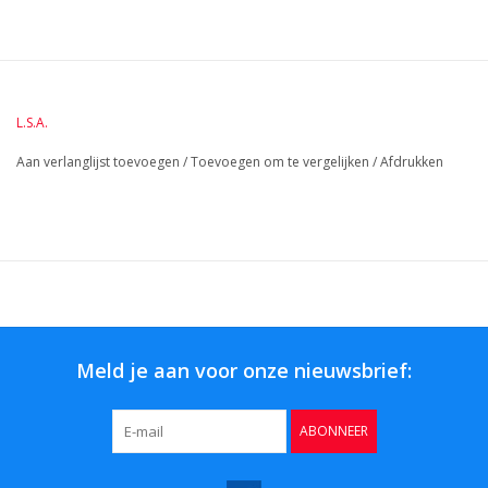
ronden vorm en elegante voet zorgen ervoor dat uw bloemen
of planten helemaal tot hun recht komen. Verkrijgbaar in de
kleuren transparant en safier blauw. Afmetingen 31 x 7,5 cm.
Met de hand wassen in warm water met zeep en drogen met
L.S.A.
een zachte doek.
Aan verlanglijst toevoegen
/
Toevoegen om te vergelijken
/
Afdrukken
BreedteMM:
76
DiameterMM:
76
HoogteMM:
310
LengteMM:
76
Meld je aan voor onze nieuwsbrief:
ABONNEER