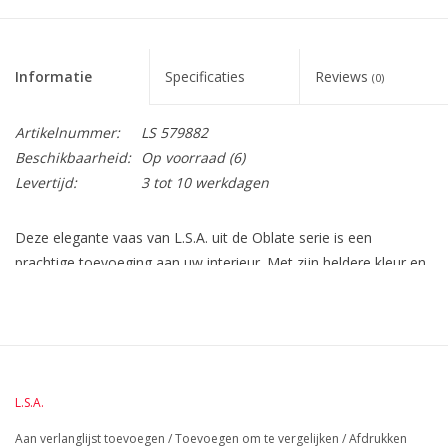
Informatie
Specificaties
Reviews
(0)
Artikelnummer:
LS 579882
Beschikbaarheid:
Op voorraad
(6)
Levertijd:
3 tot 10 werkdagen
Deze elegante vaas van L.S.A. uit de Oblate serie is een
prachtige toevoeging aan uw interieur. Met zijn heldere kleur en
bolvormig design is deze vaas een perfect decoratiestuk voor in
uw huis. Gemaakt van mondgeblazen glas en voorzien van een
voet van FSC-gecertificeerd hout, straalt deze vaas
vakmanschap en kwaliteit uit. Met een hoogte van 13,5 cm en
een breedte van 15 cm is deze vaas ideaal voor het
L.S.A.
tentoonstellen van uw favoriete bloemen, maar kan ook
gebruikt worden als kandelaar. Omdat dit artikel met de hand is
Aan verlanglijst toevoegen
/
Toevoegen om te vergelijken
/
Afdrukken