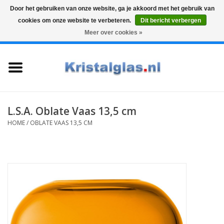
Door het gebruiken van onze website, ga je akkoord met het gebruik van
cookies om onze website te verbeteren.
Dit bericht verbergen
Top klasse
Snelle levering
Graveren
Meer over cookies »
0 Artikelen - €0,00
Home
Glazen
Karaffen
L.S.A. Oblate Vaas 13,5 cm
HOME
/
OBLATE VAAS 13,5 CM
Glas graveren
Vazen
Cadeaus
Koffie & Thee