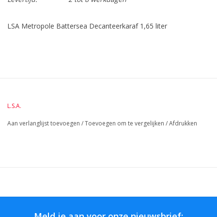
LSA Metropole Battersea Decanteerkaraf 1,65 liter
Materiaal: kristal
BreedteMM:
134
DiameterMM:
HoogteMM:
310
LengteMM:
134
L.S.A.
Aan verlanglijst toevoegen
/
Toevoegen om te vergelijken
/
Afdrukken
Meld je aan voor onze nieuwsbrief: