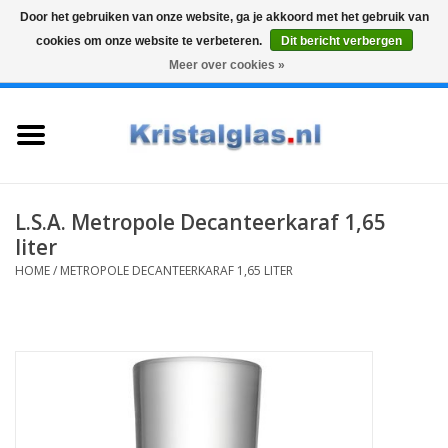
Door het gebruiken van onze website, ga je akkoord met het gebruik van
cookies om onze website te verbeteren.
Dit bericht verbergen
Top klasse
Snelle levering
Graveren
Meer over cookies »
0 Artikelen - €0,00
Home
Glazen
Karaffen
L.S.A. Metropole Decanteerkaraf 1,65
liter
Glas graveren
HOME
/
METROPOLE DECANTEERKARAF 1,65 LITER
Vazen
Cadeaus
Koffie & Thee